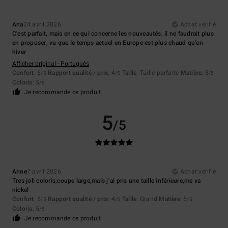
Ana
24 avril 2026
Achat vérifié
C'est parfait, mais en ce qui concerne les nouveautés, il ne faudrait plus
en proposer, vu que le temps actuel en Europe est plus chaud qu'en
hiver
Afficher original - Português
Confort
: 5
Rapport qualité / prix
: 4
Taille
: Taille parfaite
Matière
: 5
/5
/5
/5
Coloris
: 5
/5
Je recommande ce produit
5
/5
Anne
7 avril 2026
Achat vérifié
Tres joli coloris,coupe large,mais j’ai pris une taille inférieure,me va
nickel
Confort
: 5
Rapport qualité / prix
: 4
Taille
: Grand
Matière
: 5
/5
/5
/5
Coloris
: 5
/5
Je recommande ce produit