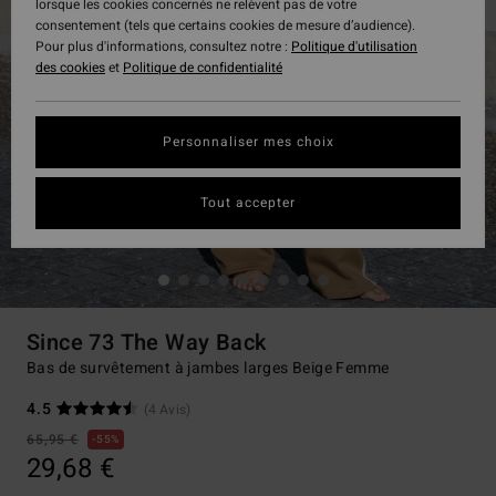
lorsque les cookies concernés ne relèvent pas de votre
consentement (tels que certains cookies de mesure d’audience).
Pour plus d'informations, consultez notre :
Politique d'utilisation
des cookies
et
Politique de confidentialité
Personnaliser mes choix
Tout accepter
Since 73 The Way Back
Bas de survêtement à jambes larges Beige Femme
4.5
(4 Avis)
65,95 €
55%
29,68 €