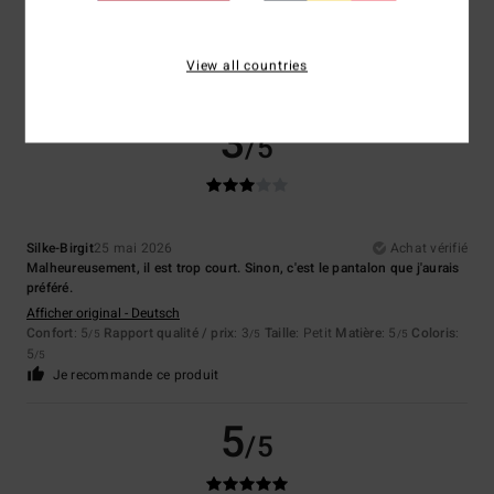
Très beau et doux !
Confort
: 5
Rapport qualité / prix
: 5
Taille
: Grand
Matière
: 5
/5
/5
/5
Coloris
: 5
/5
View all countries
Je recommande ce produit
3
/5
Silke-Birgit
25 mai 2026
Achat vérifié
Malheureusement, il est trop court. Sinon, c'est le pantalon que j'aurais
préféré.
Afficher original - Deutsch
Confort
: 5
Rapport qualité / prix
: 3
Taille
: Petit
Matière
: 5
Coloris
:
/5
/5
/5
5
/5
Je recommande ce produit
5
/5