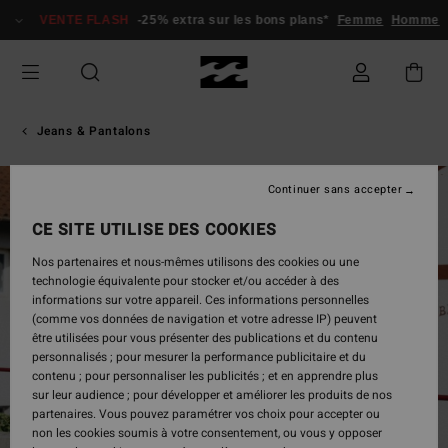
Passer
VENTE FLASH
-25% extra sur les bons plans*
Femme
Homme
à
l'information
sur
le
produit
Jeans & Pantalons
Continuer sans accepter
CE SITE UTILISE DES COOKIES
Nos partenaires et nous-mêmes utilisons des cookies ou une
technologie équivalente pour stocker et/ou accéder à des
informations sur votre appareil. Ces informations personnelles
(comme vos données de navigation et votre adresse IP) peuvent
être utilisées pour vous présenter des publications et du contenu
personnalisés ; pour mesurer la performance publicitaire et du
contenu ; pour personnaliser les publicités ; et en apprendre plus
sur leur audience ; pour développer et améliorer les produits de nos
partenaires. Vous pouvez paramétrer vos choix pour accepter ou
non les cookies soumis à votre consentement, ou vous y opposer