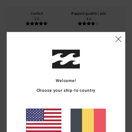
Confort
Rapport qualité / prix
5.0
4.0
Taille
Matière
5.0
Trop petit
Trop grand
Coloris
5.0
Welcome!
Choose your ship-to country
5
/5
Solène
21 juin 2026
Achat vérifié