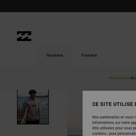
Passer
à
l'information
sur
le
produit
Homme
Femme
Nouveautés
Bo
CE SITE UTILISE
Nos partenaires et nous-
informations sur votre a
être utilisées pour vous 
contenu ; pour personnalis