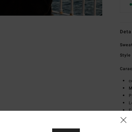
Deta
Swea
Style
Carac
c
M
P
L
F
Comp