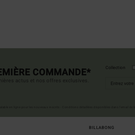
Collection
REMIÈRE COMMANDE*
ières actus et nos offres exclusives.
 valable en ligne pour les nouveaux inscrits - Conditions détaillées disponibles dans l'email de
BILLABONG