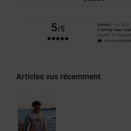
5
Audrey
30 mai 2026
/5
il est trop beau ! sty
Confort
: 5
Rapport 
/5
Je recommande 
Articles vus récemment