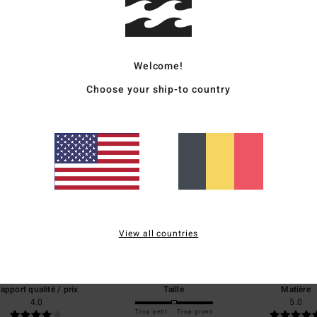
Livr
Welcome!
Choose your ship-to country
Note moyenne
5.0
/5
View all countries
basé sur
1 avis vérifiés
depuis mai 2026
100% de nos clients recommandent ce produit
apport qualité / prix
Taille
Matière
4.0
5.0
Trop petit
Trop grand