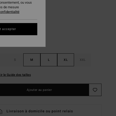
consentement, ou vous
 FLASH 25% EXTRA
ies de mesure
onfidentialité
Light Grey Heather
ur
t accepter
S
M
L
XL
XXL
ir le Guide des tailles
Ajouter au panier
Livraison à domicile ou point relais