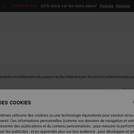
VENTE FLASH
-25% extra sur les bons plans*
Femme
Homme
Page D'a
ardshorts
Vêtements
Accessoires
Surf
Adventure Division
Collections
Garç
Sin
Sweat
 DES COOKIES
5.0
79,95
mêmes utilisons des cookies ou une technologie équivalente pour stocker et/ou
29,
ppareil. Ces informations personnelles (comme vos données de navigation et vot
présenter des publications et du contenu personnalisés ; pour mesurer la perform
BONS 
er les publicités ; et en apprendre plus sur leur audience ; pour développer et am