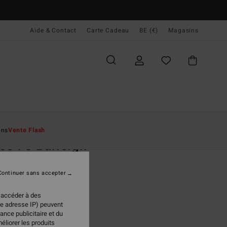
Aide & Contact
Carte Cadeau
BE (€)
Magasins
ccueil
Homme
Vêtements
Sweats
ons
Vente Flash
ce 73 Burleigh
 Gris Homme
Continuer sans accepter
(1 Avis)
 €
63%
 accéder à des
98 €
re adresse IP) peuvent
ance publicitaire et du
PLANS
éliorer les produits