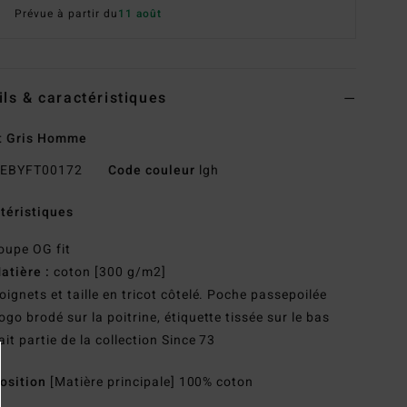
Prévue à partir du
11 août
ils & caractéristiques
t Gris Homme
EBYFT00172
Code couleur
lgh
téristiques
oupe OG fit
atière :
coton [300 g/m2]
oignets et taille en tricot côtelé. Poche passepoilée
ogo brodé sur la poitrine, étiquette tissée sur le bas
ait partie de la collection Since 73
osition
[Matière principale] 100% coton