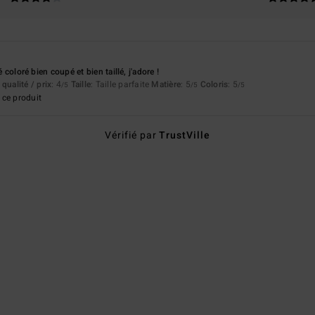
lé coloré bien coupé et bien taillé, j'adore !
qualité / prix
: 4
Taille
: Taille parfaite
Matière
: 5
Coloris
: 5
/5
/5
/5
ce produit
Vérifié par
TrustVille