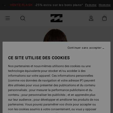
Passer
VENTE FLASH
-25% extra sur les bons plans*
Femme
Homme
à
l'information
sur
le
produit
Continuer sans accepter
CE SITE UTILISE DES COOKIES
Nos partenaires et nous-mêmes utilisons des cookies ou une
technologie équivalente pour stocker et/ou accéder à des
informations sur votre appareil. Ces informations personnelles
(comme vos données de navigation et votre adresse IP) peuvent
être utilisées pour vous présenter des publications et du contenu
personnalisés ; pour mesurer la performance publicitaire et du
contenu ; pour personnaliser les publicités ; et en apprendre plus
sur leur audience ; pour développer et améliorer les produits de nos
partenaires. Vous pouvez paramétrer vos choix pour accepter ou
non les cookies soumis à votre consentement, ou vous y opposer