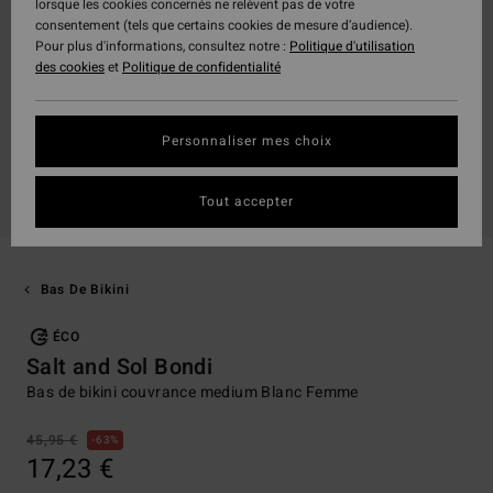
lorsque les cookies concernés ne relèvent pas de votre
consentement (tels que certains cookies de mesure d’audience).
Pour plus d'informations, consultez notre :
Politique d'utilisation
des cookies
et
Politique de confidentialité
Personnaliser mes choix
Tout accepter
Bas De Bikini
ÉCO
Salt and Sol Bondi
Bas de bikini couvrance medium Blanc Femme
45,95 €
63%
17,23 €