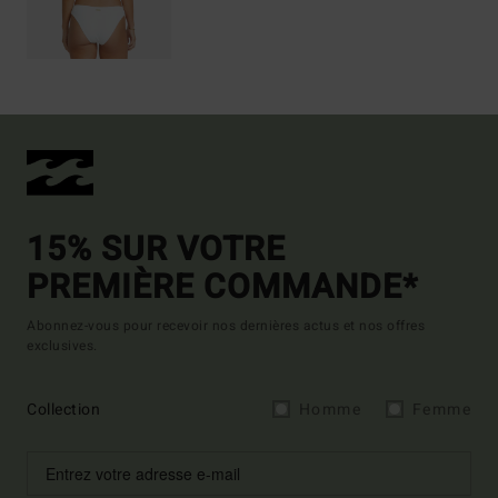
15% SUR VOTRE
PREMIÈRE COMMANDE*
Abonnez-vous pour recevoir nos dernières actus et nos offres
exclusives.
Collection
Homme
Femme