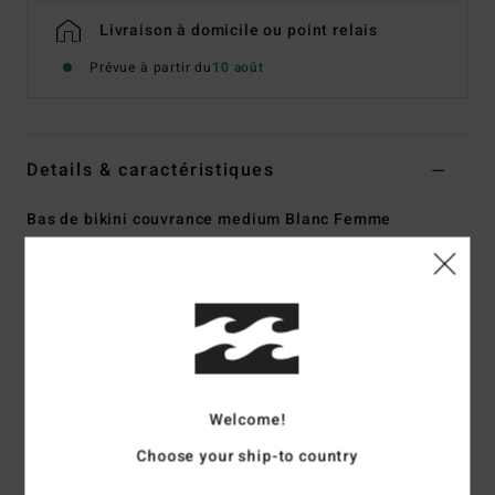
Livraison à domicile ou point relais
Prévue à partir du
10 août
Details & caractéristiques
Bas de bikini couvrance medium Blanc Femme
Style
24O281508
Code couleur
scs
Caractéristiques
Collection :
collection Salt & Sol
Matière :
matière jacquard texturée 91% polyester
recyclé, 9% élasthanne
Welcome!
Coupe :
Coupe Bondi
Choose your ship-to country
Taille :
taille basse
Taille :
le modèle peut se porter haut ou bas sur les