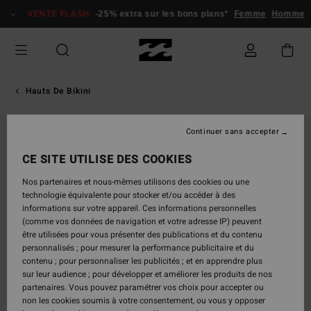
Passer
VENTE FLASH
-25% extra sur les bons plans*
Femme
Homme
à
l'information
sur
le
produit
Hauts De Bikini
Continuer sans accepter
CE SITE UTILISE DES COOKIES
Nos partenaires et nous-mêmes utilisons des cookies ou une
technologie équivalente pour stocker et/ou accéder à des
informations sur votre appareil. Ces informations personnelles
(comme vos données de navigation et votre adresse IP) peuvent
être utilisées pour vous présenter des publications et du contenu
personnalisés ; pour mesurer la performance publicitaire et du
contenu ; pour personnaliser les publicités ; et en apprendre plus
sur leur audience ; pour développer et améliorer les produits de nos
partenaires. Vous pouvez paramétrer vos choix pour accepter ou
non les cookies soumis à votre consentement, ou vous y opposer