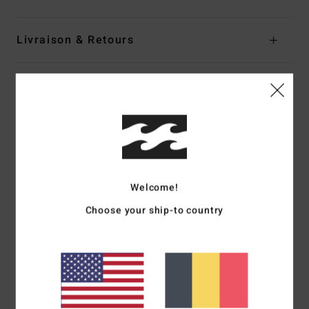
Livraison & Retours
Avis clients
Note moyenne
5.0
/5
Welcome!
Choose your ship-to country
basé sur
1 avis vérifiés
depuis mai 2026
100% de nos clients recommandent ce produit
Confort
Rapport qualité / prix
NaN
4.0