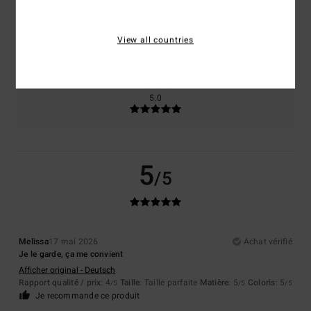
Taille
Matière
5.0
View all countries
Trop petit
Trop grand
Coloris
5.0
5
/5
Melissa
17 mai 2026
Achat vérifié
Je le garde, ça me convient
Afficher original - Deutsch
Rapport qualité / prix
: 4
Taille
: Taille parfaite
Matière
: 5
Coloris
: 5
/5
/5
/5
Je recommande ce produit