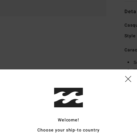
Deta
Casqu
Style
Carac
S
V
M
mou
P
Comp
Welcome!
Choose your ship-to country
Livr