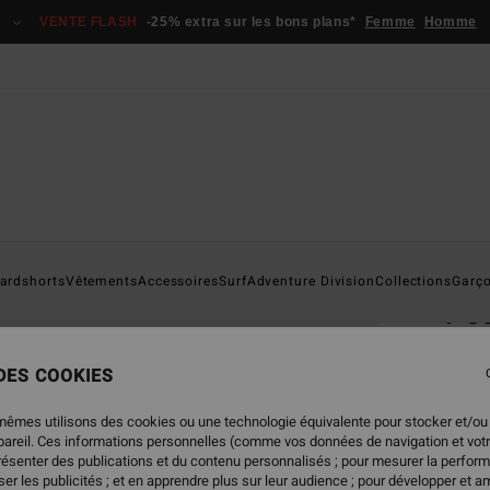
VENTE FLASH
-25% extra sur les bons plans*
Femme
Homme
Page D'a
ardshorts
Vêtements
Accessoires
Surf
Adventure Division
Collections
Garç
Po
Casqu
 DES COOKIES
5.0
25,
mêmes utilisons des cookies ou une technologie équivalente pour stocker et/ou
ppareil. Ces informations personnelles (comme vos données de navigation et vot
présenter des publications et du contenu personnalisés ; pour mesurer la perform
er les publicités ; et en apprendre plus sur leur audience ; pour développer et am
Coule