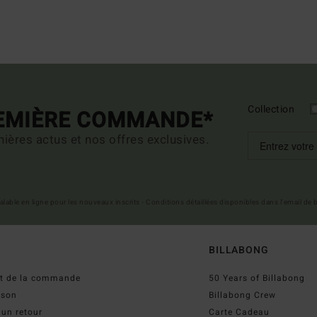
Collection
REMIÈRE COMMANDE*
ières actus et nos offres exclusives.
 valable en ligne pour les nouveaux inscrits - Conditions détaillées disponibles dans l'email de
BILLABONG
ut de la commande
50 Years of Billabong
ison
Billabong Crew
 un retour
Carte Cadeau