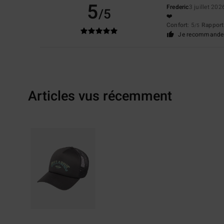
5
Frederic
3 juillet 202
/5
❤️
Confort
: 5
Rapport 
/5
Je recommande 
Articles vus récemment