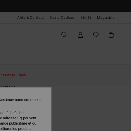
Aide & Contact
Carte Cadeau
BE (€)
Magasins
ccueil
Homme
Accessoires
Casquettes & Chapeaux
ons
Vente Flash
dium
ette Trucker Gris homme
Continuer sans accepter
(1 Avis)
95 €
 accéder à des
re adresse IP) peuvent
ance publicitaire et du
éliorer les produits
Pewter
ur