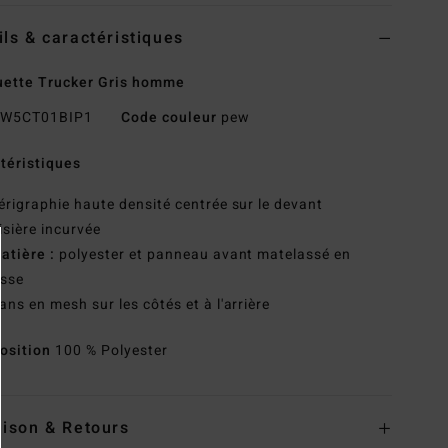
ils & caractéristiques
ette Trucker Gris homme
W5CT01BIP1
Code couleur
pew
téristiques
érigraphie haute densité centrée sur le devant
isière incurvée
atière :
polyester et panneau avant matelassé en
sse
ans en mesh sur les côtés et à l'arrière
osition
100 % Polyester
aison & Retours