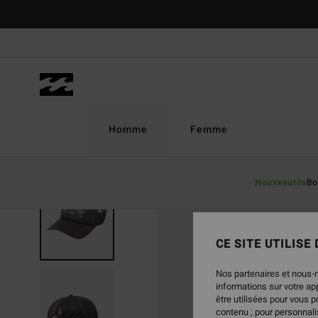
Passer
à
l'information
sur
le
produit
Homme
Femme
Nouveautés
Bo
NOUVEAUTÉ
CE SITE UTILISE
Nos partenaires et nous-
informations sur votre a
être utilisées pour vous 
contenu ; pour personnalis