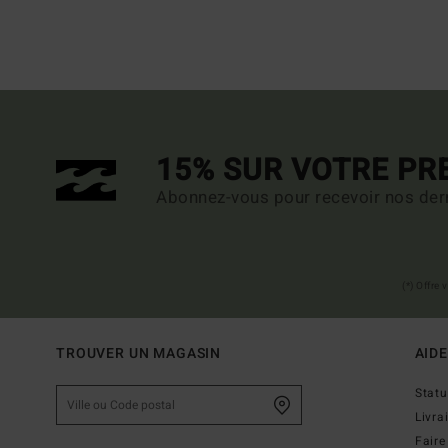
15% SUR VOTRE P
Abonnez-vous pour recevoir nos dern
(*) Offre
TROUVER UN MAGASIN
AIDE
Stat
Livra
Faire