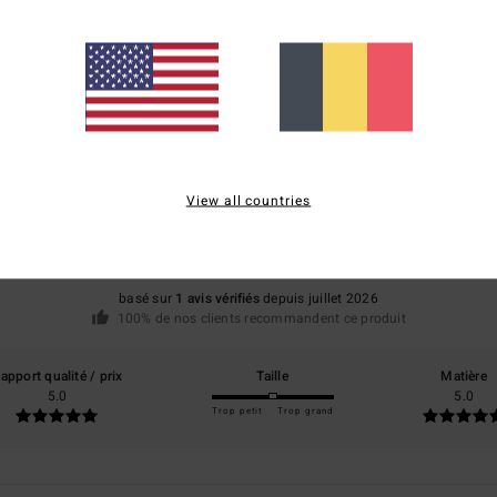
Note moyenne
5.0
View all countries
/5
basé sur
1 avis vérifiés
depuis juillet 2026
100% de nos clients recommandent ce produit
apport qualité / prix
Taille
Matière
5.0
5.0
Trop petit
Trop grand