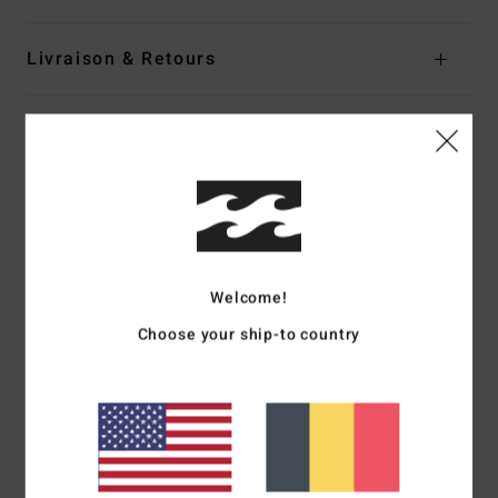
Livraison & Retours
Avis clients
Note moyenne
5.0
/5
Welcome!
Choose your ship-to country
basé sur
1 avis vérifiés
depuis juillet 2026
100% de nos clients recommandent ce produit
Confort
Rapport qualité / prix
4.0
5.0