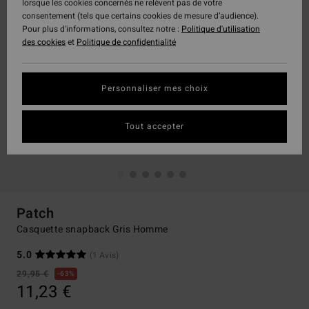
lorsque les cookies concernés ne relèvent pas de votre
consentement (tels que certains cookies de mesure d’audience).
Pour plus d'informations, consultez notre :
Politique d'utilisation
des cookies
et
Politique de confidentialité
Personnaliser mes choix
Tout accepter
Patch
Casquette snapback Gris Homme
5.0
(1 Avis)
29,95 €
63%
11,23 €