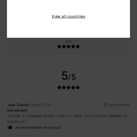
Taille
Matière
4.0
View all countries
Trop petit
Trop grand
Coloris
5.0
5
/5
Jean Claude
9 juillet 2026
Achat vérifié
bon produit
Confort
: 4
Rapport qualité / prix
: 5
Taille
: Taille parfaite
Matière
: 4
/5
/5
/5
Coloris
: 5
/5
Je recommande ce produit