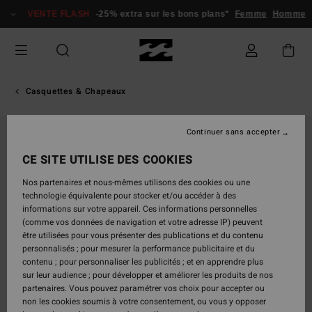
Passer
VENTE FLASH
-25% extra sur les bons plans*
Femme
Homme
à
l'information
sur
le
produit
Casquettes & Chapeaux
Continuer sans accepter
CE SITE UTILISE DES COOKIES
Nos partenaires et nous-mêmes utilisons des cookies ou une
technologie équivalente pour stocker et/ou accéder à des
informations sur votre appareil. Ces informations personnelles
(comme vos données de navigation et votre adresse IP) peuvent
être utilisées pour vous présenter des publications et du contenu
personnalisés ; pour mesurer la performance publicitaire et du
contenu ; pour personnaliser les publicités ; et en apprendre plus
sur leur audience ; pour développer et améliorer les produits de nos
partenaires. Vous pouvez paramétrer vos choix pour accepter ou
non les cookies soumis à votre consentement, ou vous y opposer