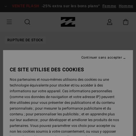
Passer
VENTE FLASH
-25% extra sur les bons plans*
Femme
Homme
à
l'information
sur
le
produit
RUPTURE DE STOCK
Continuer sans accepter
CE SITE UTILISE DES COOKIES
Nos partenaires et nous-mêmes utilisons des cookies ou une
technologie équivalente pour stocker et/ou accéder à des
informations sur votre appareil. Ces informations personnelles
(comme vos données de navigation et votre adresse IP) peuvent
être utilisées pour vous présenter des publications et du contenu
personnalisés ; pour mesurer la performance publicitaire et du
contenu ; pour personnaliser les publicités ; et en apprendre plus
sur leur audience ; pour développer et améliorer les produits de nos
partenaires. Vous pouvez paramétrer vos choix pour accepter ou
non les cookies soumis à votre consentement, ou vous y opposer