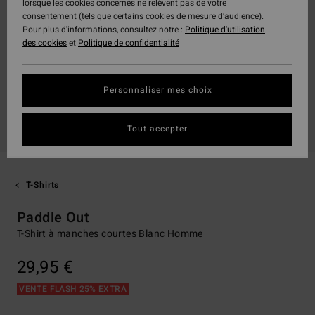
lorsque les cookies concernés ne relèvent pas de votre
consentement (tels que certains cookies de mesure d’audience).
Pour plus d'informations, consultez notre :
Politique d'utilisation
des cookies
et
Politique de confidentialité
Personnaliser mes choix
Tout accepter
T-Shirts
Paddle Out
T-Shirt à manches courtes Blanc Homme
29,95 €
VENTE FLASH 25% EXTRA