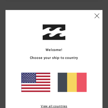
Details & caractéristiques
T-Shirt à manches courtes Blanc Homme
Style
EBYZT00184
Code couleur
wht
Caractéristiques
Welcome!
Matière : jersey de coton [160 g/m2]
Choose your ship-to country
Coupe classique
Encolure : col rond
Manches : manches courtes
Logotage : Sérigraphie graphique sur le devant et au dos
Étiquette logotée Billabong
Composition
[Matière principale] 100% coton
View all countries