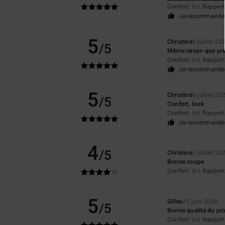
Confort
: 5
Rapport 
/5
Je recommande 
5
Christine
5 juillet 20
/5
Même raison que p
Confort
: 5
Rapport 
/5
Je recommande 
5
Christine
5 juillet 20
/5
Confort, look
Confort
: 5
Rapport 
/5
Je recommande 
4
/5
Christine
1 juillet 20
Bonne coupe
Confort
: 4
Rapport 
/5
5
Gilles
29 juin 2026
/5
Bonne qualité du pro
Confort
: 5
Rapport 
/5