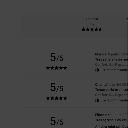
Confort
R
4.9
5
Marina
10 juillet 202
/5
Très satisfaite de m
Confort
: 5
Rapport 
/5
Je recommande 
5
Chantal
10 juillet 20
/5
Tenue parfaite en ce
Confort
: 5
Rapport 
/5
Je recommande 
Elisabeth
9 juillet 20
5
/5
Très agréable en été, 
Afficher original - De