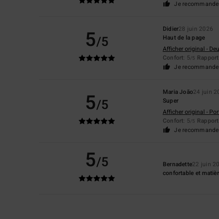
Je recommande 
Didier
28 juin 2026
5
/5
Haut de la page
Afficher original - De
Confort
: 5
Rapport 
/5
Je recommande 
Maria João
24 juin 
5
/5
Super
Afficher original - Po
Confort
: 5
Rapport 
/5
Je recommande 
5
/5
Bernadette
22 juin 2
confortable et matiè