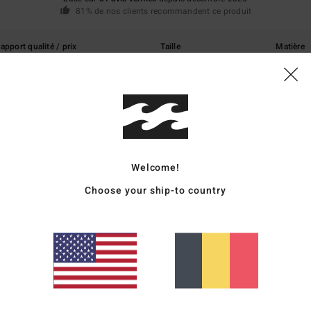
81% de nos clients recommandent ce produit
apport qualité / prix
Taille
Matière
4.4
4.8
Trop petit
Trop grand
6
on achat
qualité / prix
: 5
Taille
: Trop grand
Matière
: 5
Coloris
: 5
/5
/5
/5
Welcome!
ce produit
Choose your ship-to country
26
tte saison chaude.
qualité / prix
: 4
Taille
: Taille parfaite
Matière
: 5
Coloris
: 5
/5
/5
/5
ce produit
26
la couleur est parfaite !
utsch