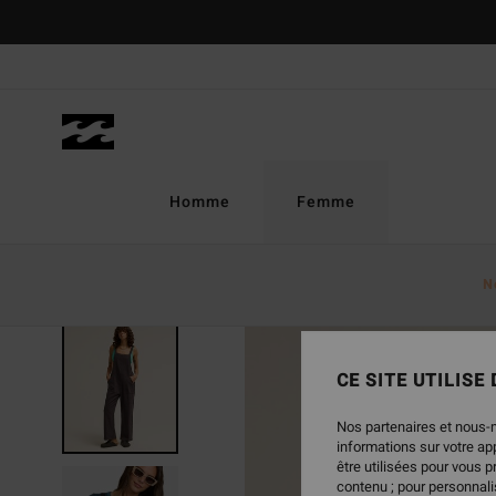
Passer
à
l'information
sur
le
produit
Homme
Femme
N
CE SITE UTILISE
Nos partenaires et nous-
informations sur votre a
être utilisées pour vous 
contenu ; pour personnalis