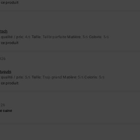
ce produit
utsch
qualité / prix
: 4
Taille
: Taille parfaite
Matière
: 5
Coloris
: 5
/5
/5
/5
ce produit
2026
rtuguês
qualité / prix
: 5
Taille
: Trop grand
Matière
: 5
Coloris
: 5
/5
/5
/5
ce produit
026
re saine