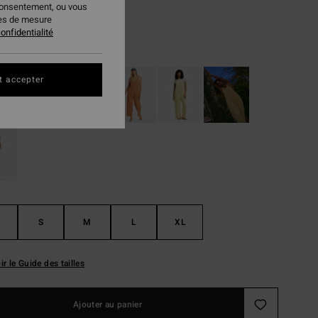
consentement, ou vous
 FLASH 25% EXTRA
ies de mesure
onfidentialité
Black Sands
ur
t accepter
S
M
L
XL
ir le Guide des tailles
Ajouter au panier