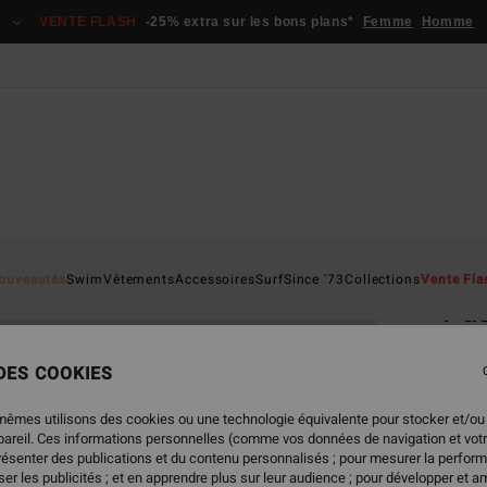
VENTE FLASH
-25% extra sur les bons plans*
Femme
Homme
Page D'a
ouveautés
Swim
Vêtements
Accessoires
Surf
Since '73
Collections
Vente Fla
Pac
Combi
 DES COOKIES
4.8
75,95
mêmes utilisons des cookies ou une technologie équivalente pour stocker et/ou
45,
ppareil. Ces informations personnelles (comme vos données de navigation et vot
présenter des publications et du contenu personnalisés ; pour mesurer la perform
BONS 
er les publicités ; et en apprendre plus sur leur audience ; pour développer et am