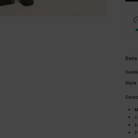
Deta
Comb
Style
Carac
M
C
E
P