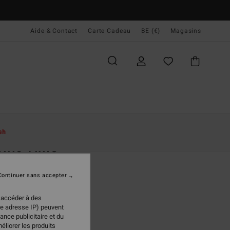
Aide & Contact
Carte Cadeau
BE (€)
Magasins
ccueil
Femme
Vêtements
Combis
sh
ific Time
naison Noir Femme
Continuer sans accepter
(31 Avis)
 €
40%
 accéder à des
57 €
re adresse IP) peuvent
ance publicitaire et du
PLANS
éliorer les produits