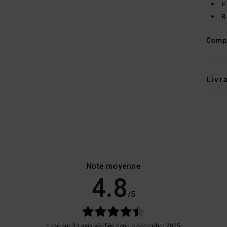
P
B
Comp
Livr
Note moyenne
4.8
/5
basé sur
31 avis vérifiés
depuis décembre 2025