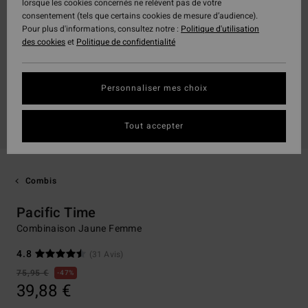
lorsque les cookies concernés ne relèvent pas de votre
consentement (tels que certains cookies de mesure d’audience).
Pour plus d'informations, consultez notre :
Politique d'utilisation
des cookies
et
Politique de confidentialité
Personnaliser mes choix
Tout accepter
Combis
Pacific Time
Combinaison Jaune Femme
4.8
(31 Avis)
75,95 €
47%
39,88 €