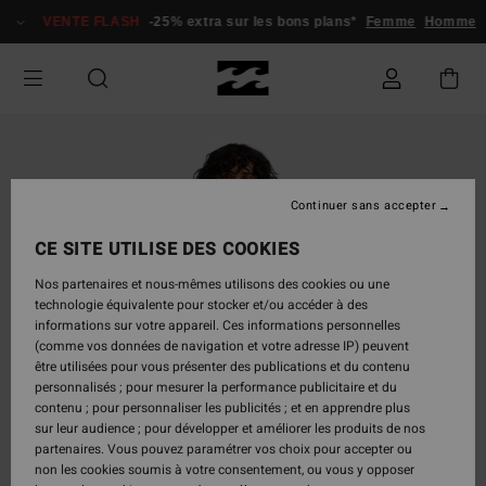
Passer
VENTE FLASH
-25% extra sur les bons plans*
Femme
Homme
à
l'information
sur
le
produit
Continuer sans accepter
CE SITE UTILISE DES COOKIES
Nos partenaires et nous-mêmes utilisons des cookies ou une
technologie équivalente pour stocker et/ou accéder à des
informations sur votre appareil. Ces informations personnelles
(comme vos données de navigation et votre adresse IP) peuvent
être utilisées pour vous présenter des publications et du contenu
personnalisés ; pour mesurer la performance publicitaire et du
contenu ; pour personnaliser les publicités ; et en apprendre plus
sur leur audience ; pour développer et améliorer les produits de nos
partenaires. Vous pouvez paramétrer vos choix pour accepter ou
non les cookies soumis à votre consentement, ou vous y opposer