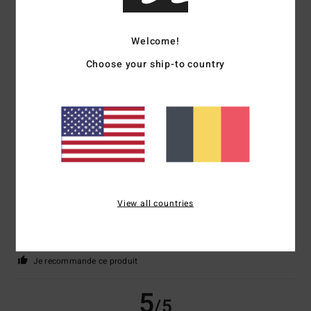
Elisabeth
9 juillet 2026
Achat vérifié
Welcome!
Très agréable en été, la couleur est parfaite !
Afficher original - Deutsch
Choose your ship-to country
Confort
: 5
Rapport qualité / prix
: 5
Taille
: Taille parfaite
Matière
: 5
/5
/5
/5
Coloris
: 5
/5
Je recommande ce produit
5
/5
View all countries
Christine
5 juillet 2026
Achat vérifié
Même raison que précédemment
Confort
: 5
Rapport qualité / prix
: 5
Taille
: Taille parfaite
Matière
: 5
/5
/5
/5
Coloris
: 4
/5
Je recommande ce produit
5
/5