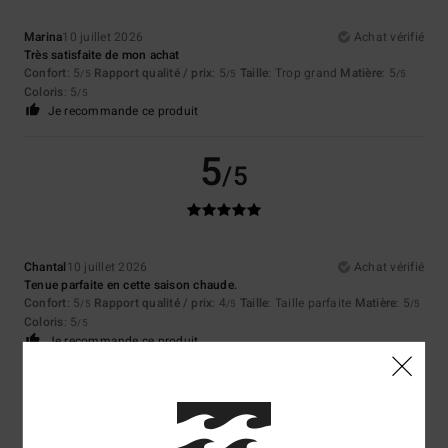
Marina
10 juillet 2026
Achat vérifié
Très satisfaite de mon achat
Confort
: 5
Rapport qualité / prix
: 5
Taille
: Trop grand
Matière
: 5
/5
/5
/5
Coloris
: 5
/5
Je recommande ce produit
5
/5
Chantal
10 juillet 2026
Achat vérifié
Tenue parfaite en cette saison chaude.
Confort
: 5
Rapport qualité / prix
: 4
Taille
: Taille parfaite
Matière
: 5
/5
/5
/5
Coloris
: 5
/5
Je recommande ce produit
5
/5