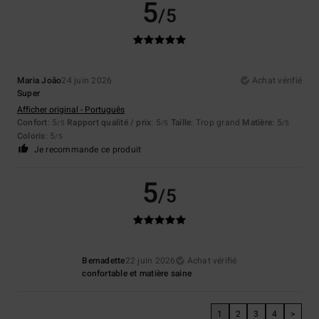
5
/5
Maria João
24 juin 2026
Achat vérifié
Super
Afficher original - Português
Confort
: 5
Rapport qualité / prix
: 5
Taille
: Trop grand
Matière
: 5
/5
/5
/5
Coloris
: 5
/5
Je recommande ce produit
5
/5
Bernadette
22 juin 2026
Achat vérifié
confortable et matière saine
1
2
3
4
>