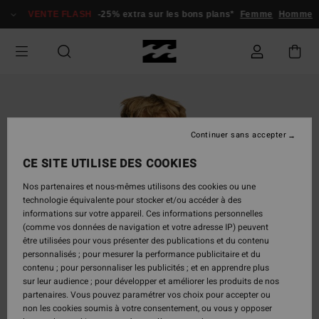
Passer
VENTE FLASH
-25% extra sur les bons plans*
Femme
Homme
à
l'information
sur
le
produit
Continuer sans accepter
CE SITE UTILISE DES COOKIES
Nos partenaires et nous-mêmes utilisons des cookies ou une
technologie équivalente pour stocker et/ou accéder à des
informations sur votre appareil. Ces informations personnelles
(comme vos données de navigation et votre adresse IP) peuvent
être utilisées pour vous présenter des publications et du contenu
personnalisés ; pour mesurer la performance publicitaire et du
contenu ; pour personnaliser les publicités ; et en apprendre plus
sur leur audience ; pour développer et améliorer les produits de nos
partenaires. Vous pouvez paramétrer vos choix pour accepter ou
non les cookies soumis à votre consentement, ou vous y opposer