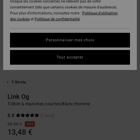
lorsque les cookies concernés ne relèvent pas de votre
consentement (tels que certains cookies de mesure d’audience).
Pour plus d'informations, consultez notre :
Politique d'utilisation
des cookies
et
Politique de confidentialité
Personnaliser mes choix
Tout accepter
T-Shirts
Link Og
T-Shirt à manches courtes Blanc Homme
5.0
(1 Avis)
35,95 €
63%
13,48 €