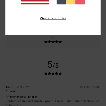
Taille
Matière
5.0
View all countries
Trop petit
Trop grand
Coloris
5.0
5
/5
Tim
21 juillet 2026
Achat vérifié
Excellent
Afficher original - English
Confort
: 5
Rapport qualité / prix
: 5
Taille
: Taille parfaite
Matière
: 5
/5
/5
/5
Coloris
: 5
/5