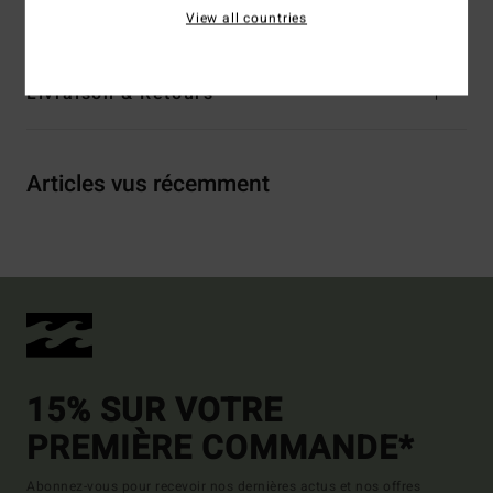
22% Polyester, 8% Élasthanne
View all countries
Livraison & Retours
Articles vus récemment
15% SUR VOTRE
PREMIÈRE COMMANDE*
Abonnez-vous pour recevoir nos dernières actus et nos offres