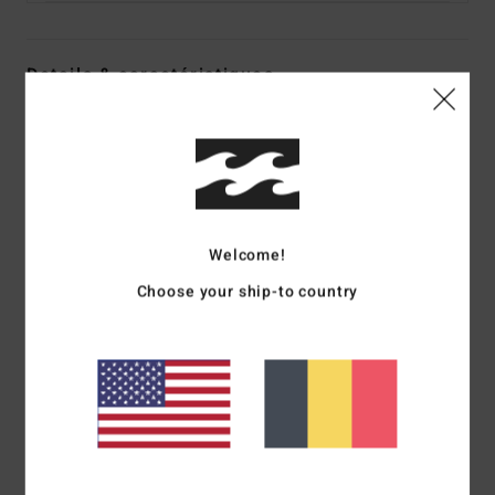
Details & caractéristiques
Haut de bikini Violet Femme
Style
24O123501
Code couleur
pkk0
Caractéristiques
Welcome!
Matière:
Polyester recyclé, Élasthanne
Bandeau
Choose your ship-to country
Cravate au milieu du dos avec crochet au milieu du dos
pour la fermeture
Coussinets amovibles
Pièce métallique du logo au niveau de la couture latérale
gauche du dos de l'utilisateur
Composition
[Matière Principale] 70% Polyester Recyclé,