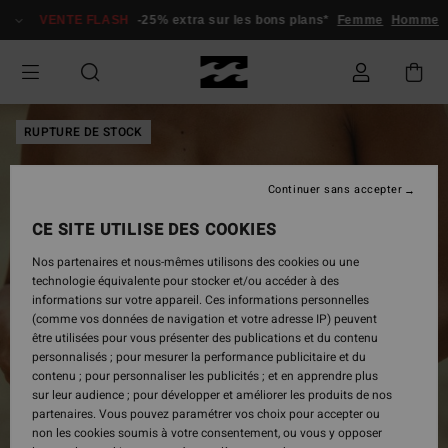
Passer
VENTE FLASH
-25% extra sur les bons plans*
Femme
Homme
à
l'information
sur
le
produit
RUPTURE DE STOCK
Continuer sans accepter
CE SITE UTILISE DES COOKIES
Nos partenaires et nous-mêmes utilisons des cookies ou une
technologie équivalente pour stocker et/ou accéder à des
informations sur votre appareil. Ces informations personnelles
(comme vos données de navigation et votre adresse IP) peuvent
être utilisées pour vous présenter des publications et du contenu
personnalisés ; pour mesurer la performance publicitaire et du
contenu ; pour personnaliser les publicités ; et en apprendre plus
sur leur audience ; pour développer et améliorer les produits de nos
partenaires. Vous pouvez paramétrer vos choix pour accepter ou
non les cookies soumis à votre consentement, ou vous y opposer