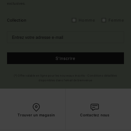
exclusives.
Collection
Homme
Femme
S'inscrire
(*) Offre valable en ligne pour les nouveaux inscrits - Conditions détaillées
disponibles dans l'email de bienvenue
Trouver un magasin
Contactez nous