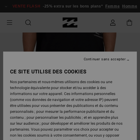
Passer
VENTE FLASH
-25% extra sur les bons plans*
Femme
Homme
à
l'information
sur
le
produit
Continuer sans accepter
CE SITE UTILISE DES COOKIES
Nos partenaires et nous-mêmes utilisons des cookies ou une
technologie équivalente pour stocker et/ou accéder à des
informations sur votre appareil. Ces informations personnelles
(comme vos données de navigation et votre adresse IP) peuvent
être utilisées pour vous présenter des publications et du contenu
personnalisés ; pour mesurer la performance publicitaire et du
contenu ; pour personnaliser les publicités ; et en apprendre plus
sur leur audience ; pour développer et améliorer les produits de nos
partenaires. Vous pouvez paramétrer vos choix pour accepter ou
non les cookies soumis à votre consentement, ou vous y opposer