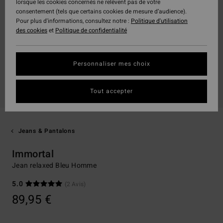
lorsque les cookies concernés ne relèvent pas de votre
consentement (tels que certains cookies de mesure d’audience).
Pour plus d'informations, consultez notre :
Politique d'utilisation
des cookies
et
Politique de confidentialité
Personnaliser mes choix
Tout accepter
Jeans & Pantalons
Immortal
Jean relaxed Bleu Homme
5.0
(2 Avis)
89,95 €