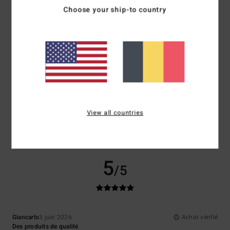
Choose your ship-to country
Confort
Rapport qualité / prix
5.0
3.5
Taille
Matière
4.5
Trop petit
Trop grand
Coloris
4.5
View all countries
5
/5
Giancarlo
3 juin 2026
Achat vérifié
Des produits de qualité