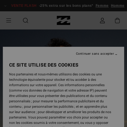
Passer
VENTE FLASH
-25% extra sur les bons plans*
Femme
Homme
à
l'information
sur
le
produit
Continuer sans accepter
CE SITE UTILISE DES COOKIES
Nos partenaires et nous-mêmes utilisons des cookies ou une
technologie équivalente pour stocker et/ou accéder à des
informations sur votre appareil. Ces informations personnelles
(comme vos données de navigation et votre adresse IP) peuvent
être utilisées pour vous présenter des publications et du contenu
personnalisés ; pour mesurer la performance publicitaire et du
contenu ; pour personnaliser les publicités ; et en apprendre plus
sur leur audience ; pour développer et améliorer les produits de nos
partenaires. Vous pouvez paramétrer vos choix pour accepter ou
non les cookies soumis à votre consentement, ou vous y opposer