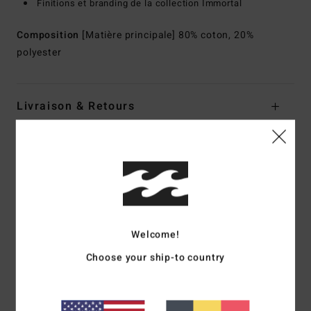
Finitions et branding de la collection Immortal
Composition
[Matière principale] 80% coton, 20%
polyester
Livraison & Retours
Avis clients
Note moyenne
5.0
Welcome!
/5
Choose your ship-to country
basé sur
1 avis vérifiés
depuis mai 2026
100% de nos clients recommandent ce produit