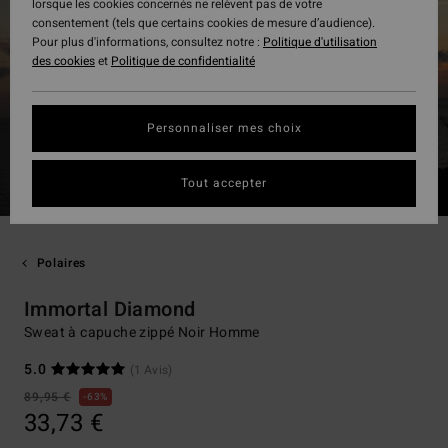
lorsque les cookies concernés ne relèvent pas de votre
consentement (tels que certains cookies de mesure d’audience).
Pour plus d'informations, consultez notre :
Politique d'utilisation
des cookies
et
Politique de confidentialité
Personnaliser mes choix
Tout accepter
Polaires
Immortal Diamond
Sweat à capuche zippé Noir Homme
5.0
(1 Avis)
89,95 €
63%
33,73 €