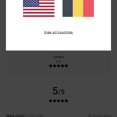
Confort
Rapport qualité / prix
5.0
5.0
View all countries
Taille
Matière
5.0
Trop petit
Trop grand
Coloris
5.0
5
/5
María Jesús
27 mai 2026
Achat vérifié