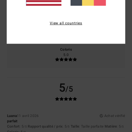
5.0
5.0
View all countries
Taille
Matière
5.0
Trop petit
Trop grand
Coloris
5.0
5
/5
Luana
11 avril 2026
Achat vérifié
parfait
Confort
: 5
Rapport qualité / prix
: 5
Taille
: Taille parfaite
Matière
: 5
/5
/5
/5