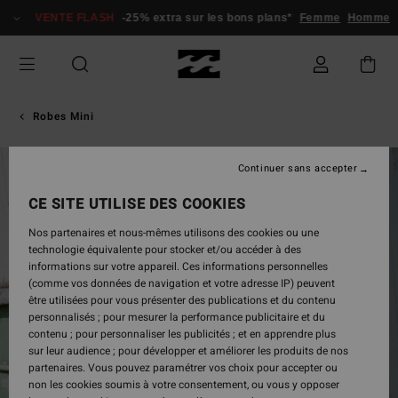
Passer
VENTE FLASH
-25% extra sur les bons plans*
Femme
Homme
à
l'information
sur
le
produit
Robes Mini
Continuer sans accepter
CE SITE UTILISE DES COOKIES
Nos partenaires et nous-mêmes utilisons des cookies ou une
technologie équivalente pour stocker et/ou accéder à des
informations sur votre appareil. Ces informations personnelles
(comme vos données de navigation et votre adresse IP) peuvent
être utilisées pour vous présenter des publications et du contenu
personnalisés ; pour mesurer la performance publicitaire et du
contenu ; pour personnaliser les publicités ; et en apprendre plus
sur leur audience ; pour développer et améliorer les produits de nos
partenaires. Vous pouvez paramétrer vos choix pour accepter ou
non les cookies soumis à votre consentement, ou vous y opposer