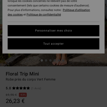
lorsque les cookies concernés ne relèvent pas de votre
consentement (tels que certains cookies de mesure d’audience).
Pour plus d'informations, consultez notre :
Politique d'utilisation
des cookies
et
Politique de confidentialité
Personnaliser mes choix
Tout accepter
Floral Trip Mini
Robe près du corps Vert Femme
5.0
(1 Avis)
69,95 €
63%
26,23 €