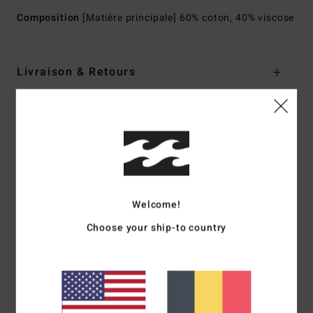
Composition
[Matière principale] 60% coton, 40% viscose
Livraison & Retours
Avis clients
Note moyenne
5.0
Welcome!
/5
Choose your ship-to country
basé sur
1 avis vérifiés
depuis avril 2026
100% de nos clients recommandent ce produit
Confort
Rapport qualité / prix