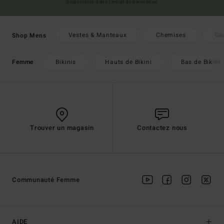
disponibles dans l'email de bienvenue
Vestes & Manteaux
Chemises
Ca
Shop Mens
Bikinis
Hauts de Bikini
Bas de Bikini
Femme
Trouver un magasin
Contactez nous
Communauté Femme
AIDE