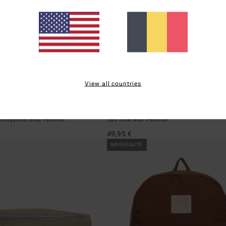
View all countries
1
m
Dreamaway Canvas
le moyenne Bleu Femme
Sac tote Noir Femme
49,95 €
NOUVEAUTÉ