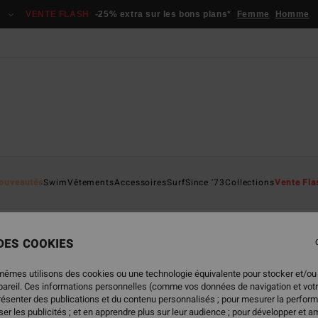
VENTE FLASH
-25% extra sur les bons plans*
Femme
Homme
ouveautés
Swim
Vêtements
Accessoires
Surf
Since '73
Collections
Vente Fla
 de soleil
Tongs & Chaussures
Serviettes & Ponchos
Sacs 
 DES COOKIES
mêmes utilisons des cookies ou une technologie équivalente pour stocker et/ou
ppareil. Ces informations personnelles (comme vos données de navigation et vot
oduits seront bientôt de retour
présenter des publications et du contenu personnalisés ; pour mesurer la perform
er les publicités ; et en apprendre plus sur leur audience ; pour développer et am