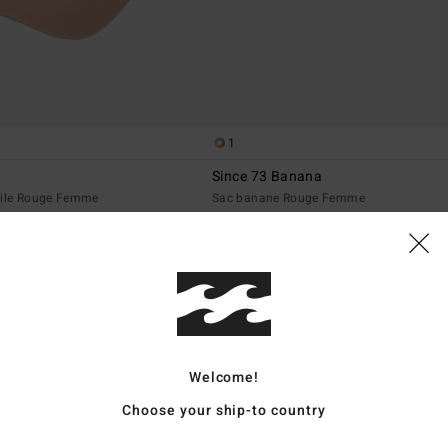
1
Since 73 Banana
oile Rouge Femme
Sac banane Rouge Femme
39,95 €
NOUVEAUTÉ
Welcome!
Choose your ship-to country