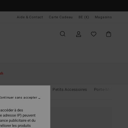
Aide & Contact
Carte Cadeau
BE (€)
Magasins
sh
& Sacs à Dos
Bonnets
Petits Accessoires
Porte-Monnaie
Continuer sans accepter
 accéder à des
re adresse IP) peuvent
ance publicitaire et du
éliorer les produits