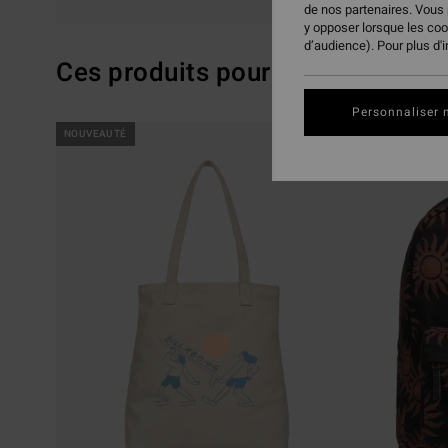
de nos partenaires. Vous
y opposer lorsque les co
d’audience). Pour plus d'
Ces produits pourraient vous pla
Personnaliser 
Passer
Aller
NOUVEAUTÉ
NOUVEAUTÉ
aux
a
critères
trier
de
par
filtrage
de
recherche