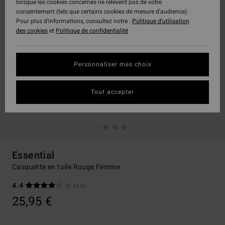
lorsque les cookies concernés ne relèvent pas de votre
consentement (tels que certains cookies de mesure d’audience).
Pour plus d'informations, consultez notre :
Politique d'utilisation
des cookies
et
Politique de confidentialité
Personnaliser mes choix
Tout accepter
Essential
Casquette en toile Rouge Femme
4.4
(8 Avis)
25,95 €