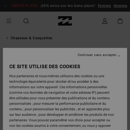
Passer
VENTE FLASH
-25% extra sur les bons plans*
Femme
Homme
à
l'information
sur
le
produit
Chapeaux & Casquettes
Continuer sans accepter
NOUVEAUTÉ
CE SITE UTILISE DES COOKIES
Nos partenaires et nous-mêmes utilisons des cookies ou une
technologie équivalente pour stocker et/ou accéder à des
informations sur votre appareil. Ces informations personnelles
(comme vos données de navigation et votre adresse IP) peuvent
être utilisées pour vous présenter des publications et du contenu
personnalisés ; pour mesurer la performance publicitaire et du
contenu ; pour personnaliser les publicités ; et en apprendre plus
sur leur audience ; pour développer et améliorer les produits de nos
partenaires. Vous pouvez paramétrer vos choix pour accepter ou
non les cookies soumis à votre consentement, ou vous y opposer