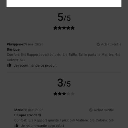
5
/5
Philippine
29 mai 2026
Achat vérifié
Basique
Confort
: 5
Rapport qualité / prix
: 5
Taille
: Taille parfaite
Matière
: 4
/5
/5
/5
Coloris
: 5
/5
Je recommande ce produit
3
/5
Marie
28 mai 2026
Achat vérifié
Casque standard
Confort
: 5
Rapport qualité / prix
: 5
Matière
: 5
Coloris
: 5
/5
/5
/5
/5
Je recommande ce produit