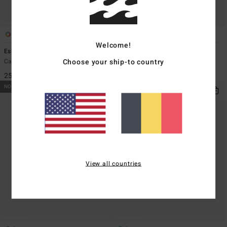
8
1
Welcome!
Essential
A/DIV
Choose your ship-to country
Casquette en toile Bleu Femme
Casquette strapback Vert Femme
25,95 €
29,95 €
NOUVEAUTÉ
NOUVEAUTÉ
View all countries