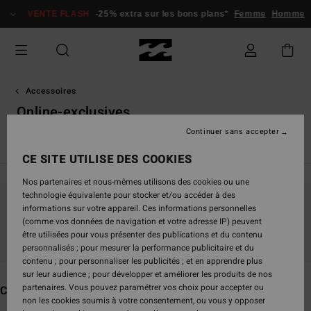
Passez
VENTE FLASH
-25% extra sur les bons plans*
Femme
Homme
à
la
sélection
de
la
grille
Accessoires
des
Online-exclusives
produits
Continuer sans accepter
Voir Tout
Chapeaux & Casquettes
Sacs & Sacs à Dos
T
CE SITE UTILISE DES COOKIES
Nos partenaires et nous-mêmes utilisons des cookies ou une
technologie équivalente pour stocker et/ou accéder à des
informations sur votre appareil. Ces informations personnelles
Ne partez pas trop loin, nos produits seront
(comme vos données de navigation et votre adresse IP) peuvent
bientôt de retour
être utilisées pour vous présenter des publications et du contenu
personnalisés ; pour mesurer la performance publicitaire et du
contenu ; pour personnaliser les publicités ; et en apprendre plus
sur leur audience ; pour développer et améliorer les produits de nos
partenaires. Vous pouvez paramétrer vos choix pour accepter ou
Ces produits pourraient vous plaire
non les cookies soumis à votre consentement, ou vous y opposer