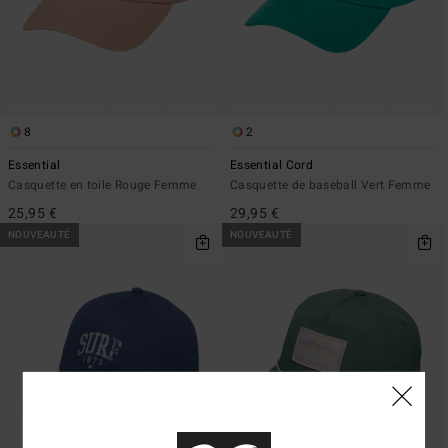
8
2
Essential
Essential Cord
Casquette en toile Rouge Femme
Casquette de baseball Vert Femme
25,95 €
29,95 €
NOUVEAUTÉ
NOUVEAUTÉ