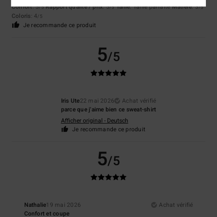
Confort
: 5
Rapport qualité / prix
: 5
Taille
: Taille parfaite
Matière
: 3
/5
/5
/5
Coloris
: 4
/5
Je recommande ce produit
5
/5
Iris Ute
22 mai 2026
Achat vérifié
parce que j'aime bien ce sweat-shirt
Afficher original - Deutsch
Je recommande ce produit
5
/5
Nathalie
19 mai 2026
Achat vérifié
Confort et coupe