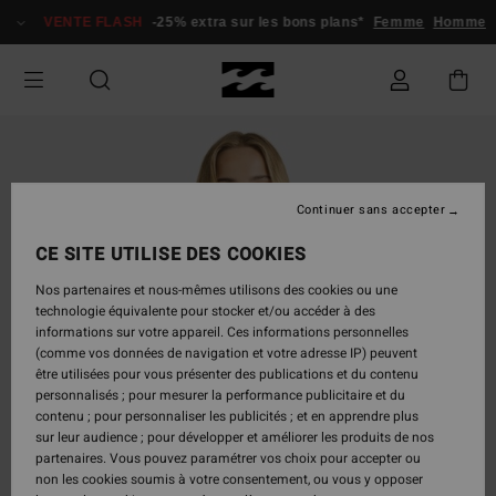
Passer
VENTE FLASH
-25% extra sur les bons plans*
Femme
Homme
à
l'information
sur
le
produit
Continuer sans accepter
CE SITE UTILISE DES COOKIES
Nos partenaires et nous-mêmes utilisons des cookies ou une
technologie équivalente pour stocker et/ou accéder à des
informations sur votre appareil. Ces informations personnelles
(comme vos données de navigation et votre adresse IP) peuvent
être utilisées pour vous présenter des publications et du contenu
personnalisés ; pour mesurer la performance publicitaire et du
contenu ; pour personnaliser les publicités ; et en apprendre plus
sur leur audience ; pour développer et améliorer les produits de nos
partenaires. Vous pouvez paramétrer vos choix pour accepter ou
non les cookies soumis à votre consentement, ou vous y opposer