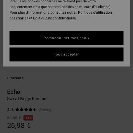
lorsque les cookies concernés ne relèvent pas de votre
consentement (tels que certains cookies de mesure d’audience).
Pour plus d'informations, consultez notre :
Politique d'utilisation
des cookies
et
Politique de confidentialité
Personnaliser mes choix
Tout accepter
Sweats
Echo
Sweat Beige Femme
4.5
(8 Avis)
59,95 €
55%
26,98 €