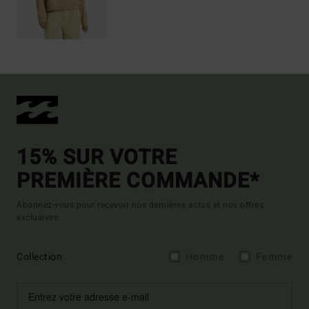
15% SUR VOTRE
PREMIÈRE COMMANDE*
Abonnez-vous pour recevoir nos dernières actus et nos offres
exclusives.
Collection
Homme
Femme