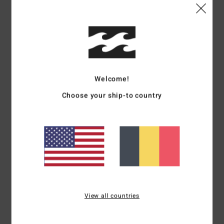
Je recommande ce produit
4
/5
Welcome!
Nina
2 juillet 2026
Achat vérifié
Choose your ship-to country
Très confortable et taille très bien. Le motif est parfait
Confort
: 5
Rapport qualité / prix
: 4
Taille
: Grand
Matière
: 5
/5
/5
/5
Coloris
: 5
/5
Je recommande ce produit
4
/5
View all countries
Alexander
11 juin 2026
Achat vérifié
Ma copine a adoré
Afficher original - Castellano