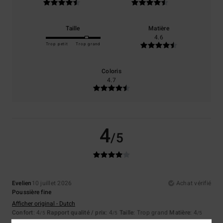
Taille
Matière
4.6
Trop petit
Trop grand
Coloris
4.7
4
/5
Evelien
10 juillet 2026
Achat vérifié
Poussière fine
Afficher original - Dutch
Confort
: 4
Rapport qualité / prix
: 4
Taille
: Trop grand
Matière
: 4
/5
/5
/5
Coloris
: 4
/5