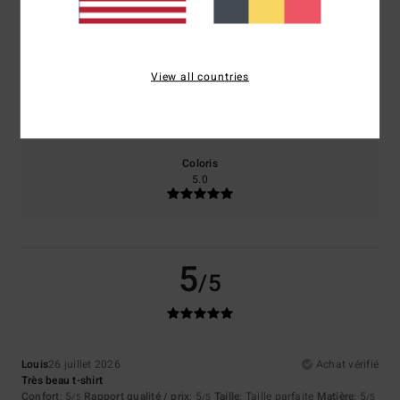
Confort
Rapport qualité / prix
5.0
5.0
View all countries
Taille
Matière
5.0
Trop petit
Trop grand
Coloris
5.0
5
/5
Louis
26 juillet 2026
Achat vérifié
Très beau t-shirt
Confort
: 5
Rapport qualité / prix
: 5
Taille
: Taille parfaite
Matière
: 5
/5
/5
/5