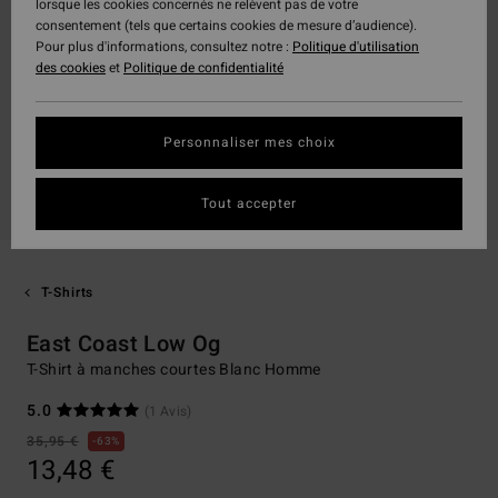
lorsque les cookies concernés ne relèvent pas de votre
consentement (tels que certains cookies de mesure d’audience).
Pour plus d'informations, consultez notre :
Politique d'utilisation
des cookies
et
Politique de confidentialité
Personnaliser mes choix
Tout accepter
T-Shirts
East Coast Low Og
T-Shirt à manches courtes Blanc Homme
5.0
(1 Avis)
35,95 €
63%
13,48 €