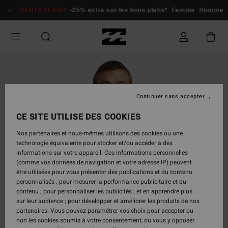
Passer
VENTE FLASH
-25% extra sur les bons plans*
Femme
Homme
à
l'information
sur
le
produit
Continuer sans accepter
CE SITE UTILISE DES COOKIES
Nos partenaires et nous-mêmes utilisons des cookies ou une
technologie équivalente pour stocker et/ou accéder à des
informations sur votre appareil. Ces informations personnelles
(comme vos données de navigation et votre adresse IP) peuvent
être utilisées pour vous présenter des publications et du contenu
personnalisés ; pour mesurer la performance publicitaire et du
contenu ; pour personnaliser les publicités ; et en apprendre plus
sur leur audience ; pour développer et améliorer les produits de nos
partenaires. Vous pouvez paramétrer vos choix pour accepter ou
non les cookies soumis à votre consentement, ou vous y opposer