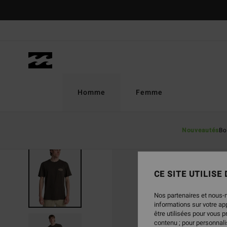
Passer
à
l'information
sur
le
produit
Homme
Femme
Nouveautés
Bo
CE SITE UTILISE
Nos partenaires et nous-
informations sur votre a
être utilisées pour vous 
contenu ; pour personnalis