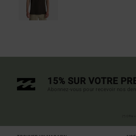
15% SUR VOTRE P
Abonnez-vous pour recevoir nos dern
(*) Offre