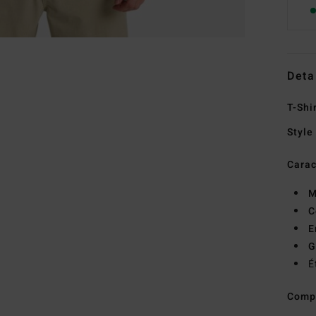
Deta
T-Shi
Style
Carac
M
C
E
G
É
Comp