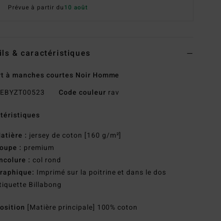
Prévue à partir du
10 août
ils & caractéristiques
rt à manches courtes Noir Homme
EBYZT00523
Code couleur
rav
téristiques
atière :
jersey de coton [160 g/m²]
oupe :
premium
ncolure :
col rond
raphique:
Imprimé sur la poitrine et dans le dos
tiquette Billabong
osition
[Matière principale] 100% coton