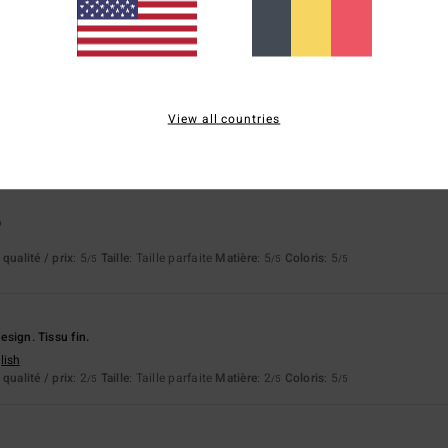
ès satisfait de ma commande.
View all countries
utsch
qualité / prix
: 5
Matière
: 5
Coloris
: 5
/5
/5
/5
ce produit
6
qualité / prix
: 5
Taille
: Taille parfaite
Matière
: 5
Coloris
: 5
/5
/5
/5
6
design. Tissu fin.
lish
qualité / prix
: 2
Taille
: Taille parfaite
Matière
: 2
Coloris
: 5
/5
/5
/5