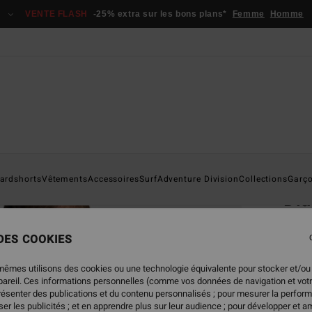
VENTE FLASH
-25% extra sur les bons plans*
Femme
Homme
Page D'a
ardshorts
Vêtements
Accessoires
Surf
Adventure Division
Collections
Garç
Di
T-Shi
 DES COOKIES
4.8
29,95
mêmes utilisons des cookies ou une technologie équivalente pour stocker et/ou
13,
ppareil. Ces informations personnelles (comme vos données de navigation et vot
présenter des publications et du contenu personnalisés ; pour mesurer la perform
BONS 
er les publicités ; et en apprendre plus sur leur audience ; pour développer et am