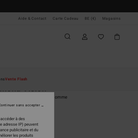
Aide & Contact
Carte Cadeau
BE (€)
Magasins
ccueil
Homme
Vêtements
T-Shirts
ons
Vente Flash
amond Vision
rt à manches courtes Noir Homme
Continuer sans accepter
(5 Avis)
 €
55%
 accéder à des
48 €
re adresse IP) peuvent
ance publicitaire et du
PLANS
éliorer les produits