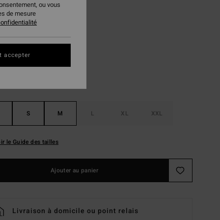
consentement, ou vous
 FLASH 25% EXTRA
ies de mesure
onfidentialité
Raven
ur
t accepter
S
M
L
XL
XXL
ir le Guide des tailles
Ajouter au panier
Livraison à domicile ou point relais