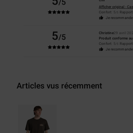
5
/5
Afficher original - Ca
Confort
: 5
Rapport 
/5
Je recommande 
5
Christine
29 avril 20
/5
Produit conforme au
Confort
: 5
Rapport 
/5
Je recommande 
Articles vus récemment