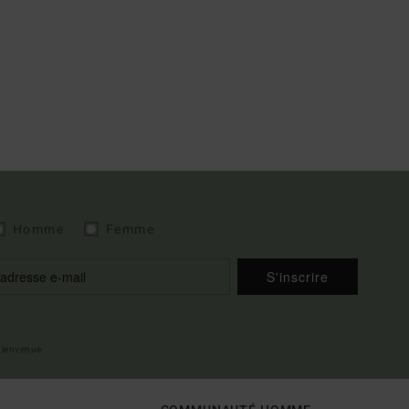
Homme
Femme
S'inscrire
 bienvenue