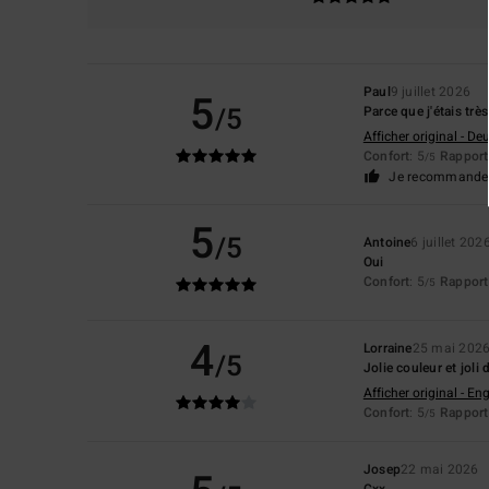
Paul
9 juillet 2026
5
/5
Parce que j'étais tr
Afficher original - De
Confort
: 5
Rapport 
/5
Je recommande 
5
/5
Antoine
6 juillet 202
Oui
Confort
: 5
Rapport 
/5
4
Lorraine
25 mai 202
/5
Jolie couleur et joli 
Afficher original - Eng
Confort
: 5
Rapport 
/5
Josep
22 mai 2026
Cxx