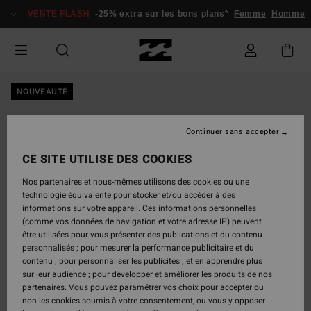
Passer
VENTE FLASH
-25% extra sur les bons plans*
Femme
Homme
à
l'information
sur
le
produit
NOUVEAUTÉ
Continuer sans accepter
CE SITE UTILISE DES COOKIES
Nos partenaires et nous-mêmes utilisons des cookies ou une
technologie équivalente pour stocker et/ou accéder à des
informations sur votre appareil. Ces informations personnelles
(comme vos données de navigation et votre adresse IP) peuvent
être utilisées pour vous présenter des publications et du contenu
personnalisés ; pour mesurer la performance publicitaire et du
contenu ; pour personnaliser les publicités ; et en apprendre plus
sur leur audience ; pour développer et améliorer les produits de nos
partenaires. Vous pouvez paramétrer vos choix pour accepter ou
non les cookies soumis à votre consentement, ou vous y opposer