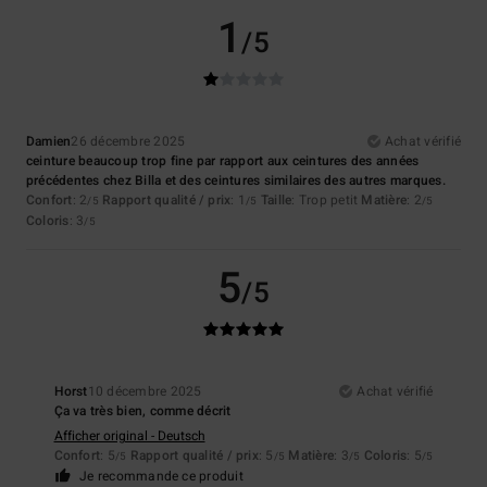
1
/5
Damien
26 décembre 2025
Achat vérifié
ceinture beaucoup trop fine par rapport aux ceintures des années
précédentes chez Billa et des ceintures similaires des autres marques.
Confort
: 2
Rapport qualité / prix
: 1
Taille
: Trop petit
Matière
: 2
/5
/5
/5
Coloris
: 3
/5
5
/5
Horst
10 décembre 2025
Achat vérifié
Ça va très bien, comme décrit
Afficher original - Deutsch
Confort
: 5
Rapport qualité / prix
: 5
Matière
: 3
Coloris
: 5
/5
/5
/5
/5
Je recommande ce produit