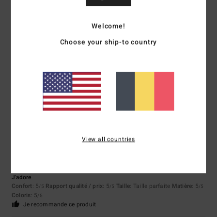
Taille
Matière
Welcome!
3.3
Trop petit
Trop grand
Choose your ship-to country
Coloris
4.3
5
/5
View all countries
Mauger
20 juin 2026
Achat vérifié
J'adore
Confort
: 5
Rapport qualité / prix
: 5
Taille
: Taille parfaite
Matière
: 5
/5
/5
/5
Coloris
: 5
/5
Je recommande ce produit