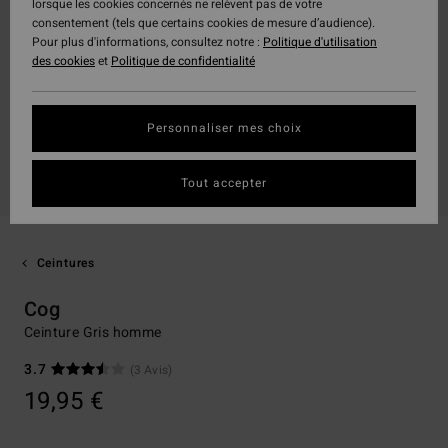
lorsque les cookies concernés ne relèvent pas de votre
consentement (tels que certains cookies de mesure d’audience).
Pour plus d'informations, consultez notre :
Politique d'utilisation
des cookies
et
Politique de confidentialité
Personnaliser mes choix
Tout accepter
Ceintures
Cog
Ceinture Gris homme
3.7
(3 Avis)
19,95 €