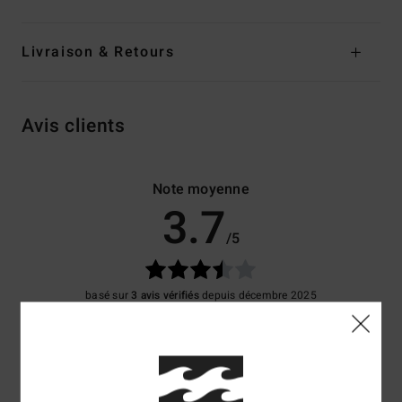
Livraison & Retours
Avis clients
Note moyenne
3.7
/5
basé sur
3 avis vérifiés
depuis décembre 2025
67% de nos clients recommandent ce produit
Confort
Rapport qualité / prix
4.0
3.7