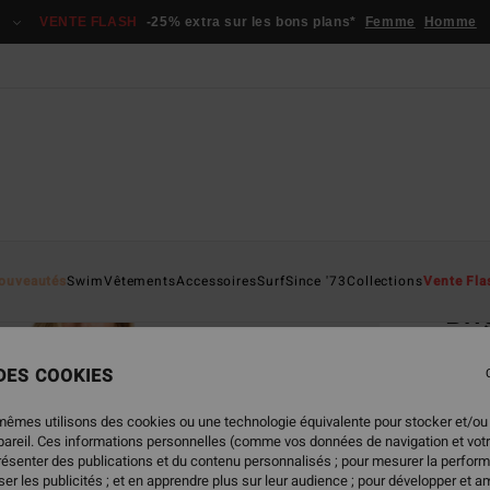
VENTE FLASH
-25% extra sur les bons plans*
Femme
Homme
Page D'a
ouveautés
Swim
Vêtements
Accessoires
Surf
Since '73
Collections
Vente Fla
Bri
Robe 
 DES COOKIES
75,
mêmes utilisons des cookies ou une technologie équivalente pour stocker et/ou
VENTE
ppareil. Ces informations personnelles (comme vos données de navigation et vot
présenter des publications et du contenu personnalisés ; pour mesurer la perform
er les publicités ; et en apprendre plus sur leur audience ; pour développer et am
Coule