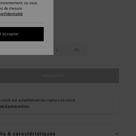
consentement, ou vous
ies de mesure
onfidentialité
t accepter
S
M
L
XL
Indisponible
roduit est actuellement en rupture de stock.
ver d'autres options
ils & caractéristiques