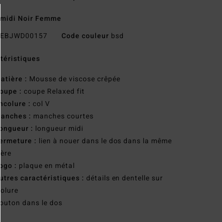
 midi Noir Femme
EBJWD00157
Code couleur
bsd
téristiques
atière :
Mousse de viscose crêpée
oupe :
coupe Relaxed fit
ncolure :
col V
anches :
manches courtes
ongueur :
longueur midi
ermeture :
lien à nouer dans le dos dans la même
ère
ogo :
plaque en métal
utres caractéristiques :
détails en dentelle sur
colure
outon dans le dos