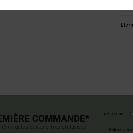
Comp
Livr
Collection
REMIÈRE COMMANDE*
ières actus et nos offres exclusives.