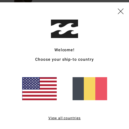
Robe
Style
Carac
M
Welcome!
C
Choose your ship-to country
E
M
L
F
mati
L
A
l'en
B
View all countries