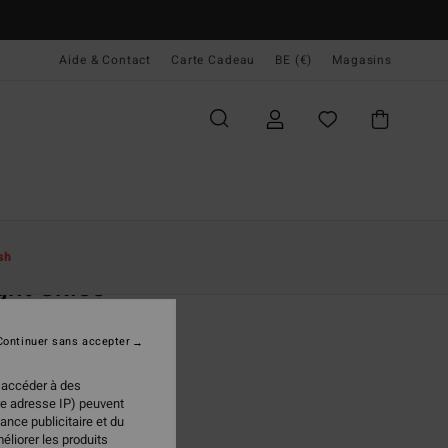
Aide & Contact
Carte Cadeau
BE (€)
Magasins
ccueil
Femme
Vêtements
Robes
sh
ght Skies
midi Noir Femme
Continuer sans accepter
95 €
 accéder à des
 FLASH 25% EXTRA
re adresse IP) peuvent
ance publicitaire et du
éliorer les produits
Black Sands
ur