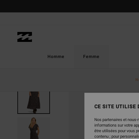
Passer
à
l'information
sur
le
produit
Homme
Femme
N
RUPTURE DE STOCK
CE SITE UTILISE
Nos partenaires et nous-
informations sur votre a
être utilisées pour vous 
contenu ; pour personnalis