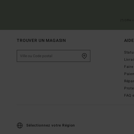
(*) Offre
TROUVER UN MAGASIN
AIDE
Stat
Livra
Faire
Paie
Répar
Prot
FAQ e
Sélectionnez votre Région