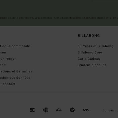
 valable en ligne pour les nouveaux inscrits - Conditions détaillées disponibles dans l'email de
BILLABONG
ut de la commande
50 Years of Billabong
ison
Billabong Crew
 un retour
Carte Cadeau
ment
Student discount
ations et Garanties
ection des données
t contact
Conditions 