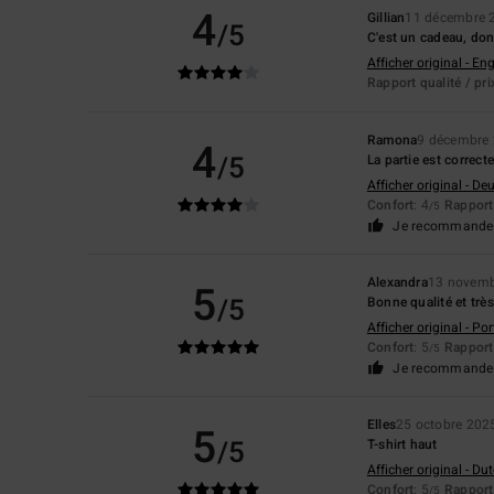
4
Gillian
11 décembre 
/5
C'est un cadeau, donc
Afficher original - Eng
Rapport qualité / pri
Ramona
9 décembre
4
/5
La partie est correcte
Afficher original - De
Confort
: 4
Rapport 
/5
Je recommande 
Alexandra
13 novemb
5
/5
Bonne qualité et trè
Afficher original - Po
Confort
: 5
Rapport 
/5
Je recommande 
Elles
25 octobre 202
5
/5
T-shirt haut
Afficher original - Du
Confort
: 5
Rapport 
/5