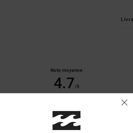
Livr
Note moyenne
4.7
/5
basé sur
7 avis vérifiés
depuis octobre 2025
71% de nos clients recommandent ce produit
apport qualité / prix
Taille
Matière
4.3
4.4