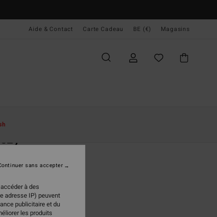
Aide & Contact
Carte Cadeau
BE (€)
Magasins
ccueil
Femme
Vêtements
Sweats
sh
eezy
emise Noir Femme
Continuer sans accepter
(7 Avis)
 €
63%
 accéder à des
98 €
re adresse IP) peuvent
ance publicitaire et du
PLANS
éliorer les produits