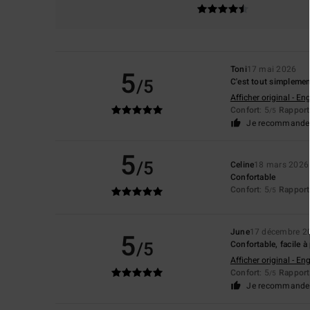
Toni
17 mai 2026
5
/5
C'est tout simplement
Afficher original - Eng
Confort
: 5
Rapport 
/5
Je recommande 
5
/5
Celine
18 mars 2026
Confortable
Confort
: 5
Rapport 
/5
June
17 décembre 2
5
/5
Confortable, facile à 
Afficher original - Eng
Confort
: 5
Rapport 
/5
Je recommande 