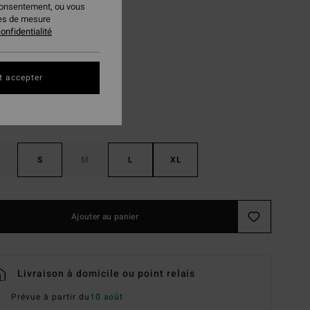
consentement, ou vous
 FLASH 25% EXTRA
ies de mesure
onfidentialité
Black Sands
ur
t accepter
S
M
L
XL
Ajouter au panier
Livraison à domicile ou point relais
Prévue à partir du
10 août