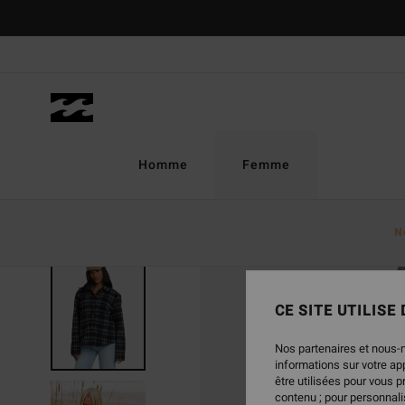
Passer
à
l'information
sur
le
produit
Homme
Femme
N
CE SITE UTILISE
Nos partenaires et nous-
informations sur votre a
être utilisées pour vous 
contenu ; pour personnalis