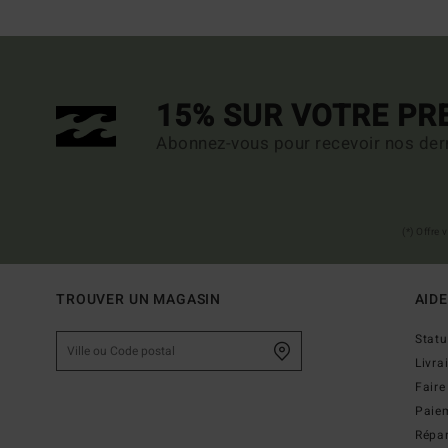
15% SUR VOTRE P
Abonnez-vous pour recevoir nos dern
(*) Offre
TROUVER UN MAGASIN
AIDE
Stat
Livra
Faire
Paie
Répar