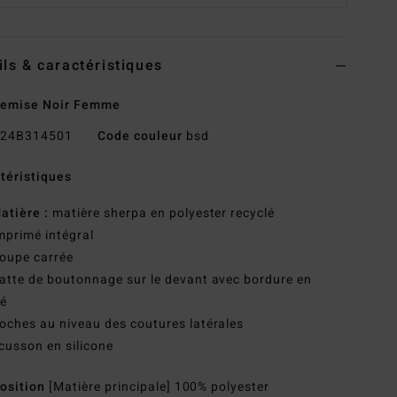
ils & caractéristiques
hemise Noir Femme
24B314501
Code couleur
bsd
téristiques
atière :
matière sherpa en polyester recyclé
mprimé intégral
oupe carrée
atte de boutonnage sur le devant avec bordure en
gé
oches au niveau des coutures latérales
cusson en silicone
osition
[Matière principale] 100% polyester