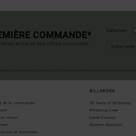
Collection
REMIÈRE COMMANDE*
ières actus et nos offres exclusives.
 valable en ligne pour les nouveaux inscrits - Conditions détaillées disponibles dans l'email de
BILLABONG
ut de la commande
50 Years of Billabong
ison
Billabong Crew
 un retour
Carte Cadeau
ment
Student discount
ations et Garanties