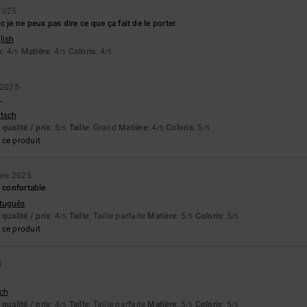
2025
 je ne peux pas dire ce que ça fait de le porter.
lish
x
: 4
Matière
: 4
Coloris
: 4
/5
/5
/5
 2025
.
utsch
qualité / prix
: 5
Taille
: Grand
Matière
: 4
Coloris
: 5
/5
/5
/5
ce produit
re 2025
s confortable
rtuguês
qualité / prix
: 4
Taille
: Taille parfaite
Matière
: 5
Coloris
: 5
/5
/5
/5
ce produit
5
tch
qualité / prix
: 4
Taille
: Taille parfaite
Matière
: 5
Coloris
: 5
/5
/5
/5