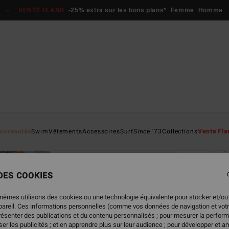
VENTE FLASH
-25% extra sur les bons plans*
Femme
Homme
Page D'a
ouveautés
Swim
Vêtements
Accessoires
Surf
Since '73
Collections
Vente Fla
Br
Surch
 DES COOKIES
4.7
79,95
mêmes utilisons des cookies ou une technologie équivalente pour stocker et/ou
29,
ppareil. Ces informations personnelles (comme vos données de navigation et vot
présenter des publications et du contenu personnalisés ; pour mesurer la perform
BONS 
er les publicités ; et en apprendre plus sur leur audience ; pour développer et am