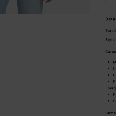
Deta
Surc
Style
Carac
M
I
C
P
ser
P
É
Comp