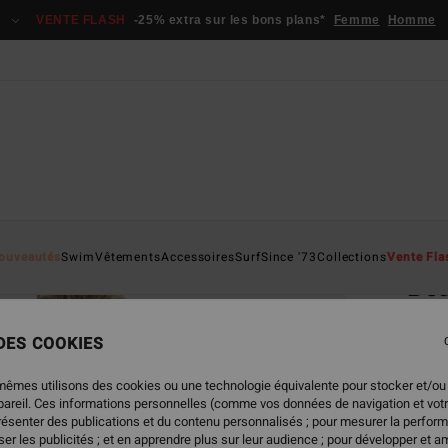
VENTE FLASH
-25% extra sur les bons plans*
Femme
Homme
Page D'a
ouveautés
Swim
Vêtements
Accessoires
Surf
Since '73
Collections
Vente Fla
Bea
Chemi
 DES COOKIES
5.0
59,95
mêmes utilisons des cookies ou une technologie équivalente pour stocker et/ou
26,
ppareil. Ces informations personnelles (comme vos données de navigation et vot
présenter des publications et du contenu personnalisés ; pour mesurer la perform
BONS 
er les publicités ; et en apprendre plus sur leur audience ; pour développer et am