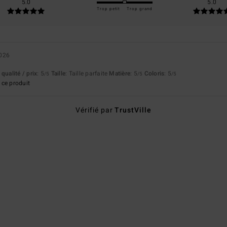
5.0
5.0
Trop petit
Trop grand
2026
qualité / prix
: 5
Taille
: Taille parfaite
Matière
: 5
Coloris
: 5
/5
/5
/5
ce produit
Vérifié par
TrustVille