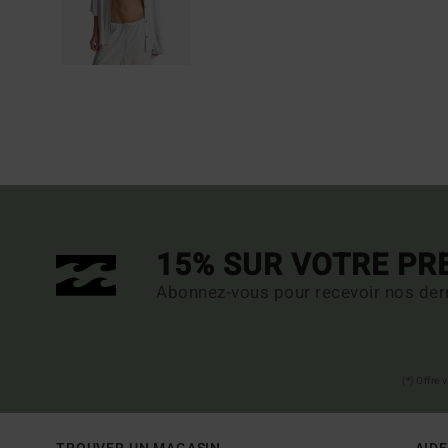
15% SUR VOTRE P
Abonnez-vous pour recevoir nos dern
(*) Offre