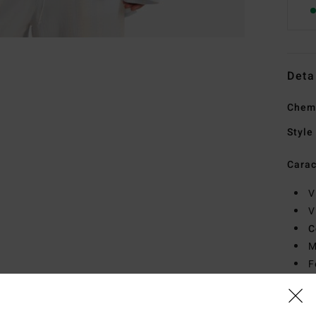
Deta
Chem
Style
Carac
V
V
C
M
F
P
Comp