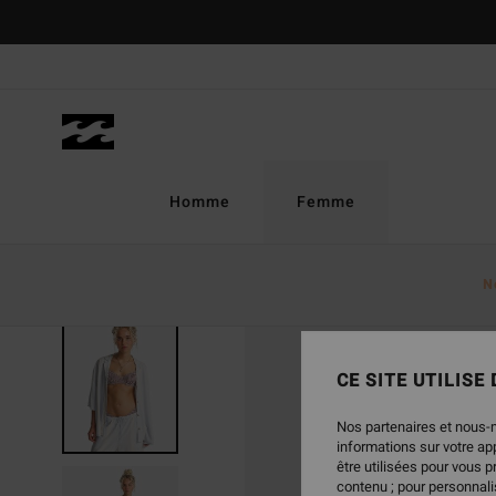
Passer
à
l'information
sur
le
produit
Homme
Femme
N
CE SITE UTILISE
Nos partenaires et nous-
informations sur votre a
être utilisées pour vous 
contenu ; pour personnalis