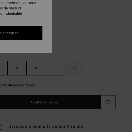
consentement, ou vous
 FLASH 25% EXTRA
ies de mesure
onfidentialité
Mist Blue
ur
t accepter
S
M
L
XL
ir le Guide des tailles
Ajouter au panier
Livraison à domicile ou point relais