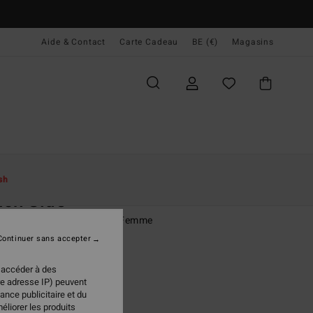
Aide & Contact
Carte Cadeau
BE (€)
Magasins
ccueil
Femme
Vêtements
Chemises
sh
ch Side
se manches courtes Bleu Femme
Continuer sans accepter
(1 Avis)
 €
55%
 accéder à des
98 €
re adresse IP) peuvent
ance publicitaire et du
PLANS
éliorer les produits