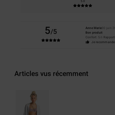
5.0
5
Anne Marie
30 juin 
/5
Bon produit
Confort
: 5
Rapport 
/5
Je recommande 
Articles vus récemment