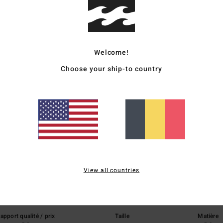
Livr
Welcome!
Choose your ship-to country
Note moyenne
5.0
/5
View all countries
basé sur
1 avis vérifiés
depuis juin 2026
100% de nos clients recommandent ce produit
apport qualité / prix
Taille
Matière