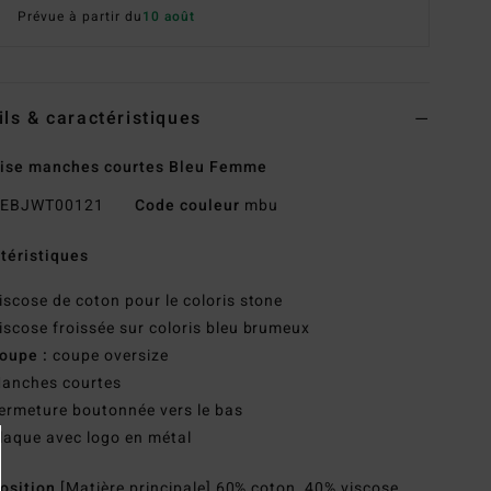
Prévue à partir du
10 août
ils & caractéristiques
ise manches courtes Bleu Femme
EBJWT00121
Code couleur
mbu
téristiques
iscose de coton pour le coloris stone
iscose froissée sur coloris bleu brumeux
oupe :
coupe oversize
anches courtes
ermeture boutonnée vers le bas
laque avec logo en métal
osition
[Matière principale] 60% coton, 40% viscose