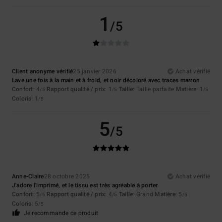
1
/5
Client anonyme vérifié
25 janvier 2026
Achat vérifié
Lave une fois à la main et à froid, et noir décoloré avec traces marron
Confort
: 4
Rapport qualité / prix
: 1
Taille
: Taille parfaite
Matière
: 1
/5
/5
/5
Coloris
: 1
/5
5
/5
Anne-Claire
28 octobre 2025
Achat vérifié
J'adore l'imprimé, et le tissu est très agréable à porter
Confort
: 5
Rapport qualité / prix
: 4
Taille
: Grand
Matière
: 5
/5
/5
/5
Coloris
: 5
/5
Je recommande ce produit