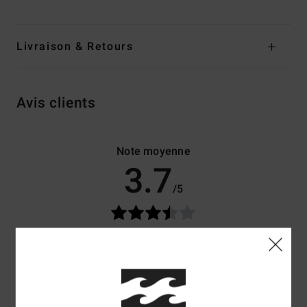
Livraison & Retours
Avis clients
Note moyenne
3.7
/5
basé sur
3 avis vérifiés
depuis octobre 2025
67% de nos clients recommandent ce produit
Confort
Rapport qualité / prix
4.5
3.3