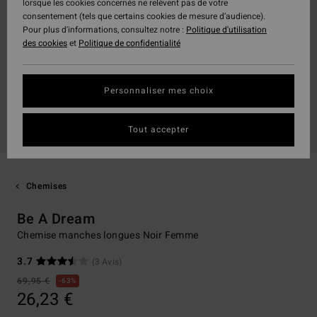
lorsque les cookies concernés ne relèvent pas de votre
consentement (tels que certains cookies de mesure d’audience).
Pour plus d'informations, consultez notre :
Politique d'utilisation
des cookies
et
Politique de confidentialité
Personnaliser mes choix
Tout accepter
Chemises
Be A Dream
Chemise manches longues Noir Femme
3.7
(3 Avis)
69,95 €
63%
26,23 €