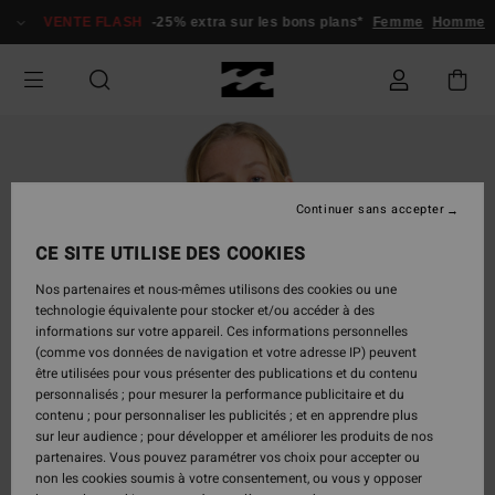
Passer
VENTE FLASH
-25% extra sur les bons plans*
Femme
Homme
à
l'information
sur
le
produit
Continuer sans accepter
CE SITE UTILISE DES COOKIES
Nos partenaires et nous-mêmes utilisons des cookies ou une
technologie équivalente pour stocker et/ou accéder à des
informations sur votre appareil. Ces informations personnelles
(comme vos données de navigation et votre adresse IP) peuvent
être utilisées pour vous présenter des publications et du contenu
personnalisés ; pour mesurer la performance publicitaire et du
contenu ; pour personnaliser les publicités ; et en apprendre plus
sur leur audience ; pour développer et améliorer les produits de nos
partenaires. Vous pouvez paramétrer vos choix pour accepter ou
non les cookies soumis à votre consentement, ou vous y opposer