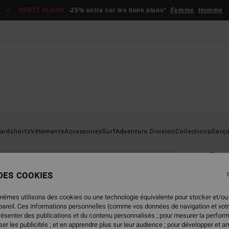
VENTE FLASH
-25% extra sur les bons plans*
Femme
Homme
Page D'a
ardshorts
Vêtements
Accessoires
Surf
Adventure Division
Collections
Garç
ÉC
Ar
T-shi
 DES COOKIES
5.0
mêmes utilisons des cookies ou une technologie équivalente pour stocker et/ou
19,
ppareil. Ces informations personnelles (comme vos données de navigation et vot
présenter des publications et du contenu personnalisés ; pour mesurer la perform
er les publicités ; et en apprendre plus sur leur audience ; pour développer et am