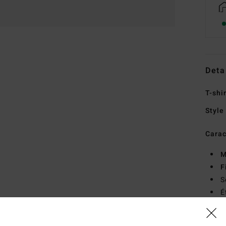
Deta
T-shi
Style
Carac
M
F
S
É
Comp