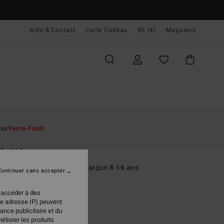
Aide & Contact
Carte Cadeau
BE (€)
Magasins
ccueil
Homme
Garçons
T-Shirts
ons
Vente Flash
O
ch Wave
rt à manches courtes Noir Garçon 8-16 ans
Continuer sans accepter
(1 Avis)
 accéder à des
95 €
re adresse IP) peuvent
ance publicitaire et du
éliorer les produits