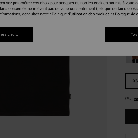
 pouvez paramétrer vos choix pour accepter ou non les cookies soumis à votre 
Coule
okies concernés ne relèvent pas de votre consentement (tels que certains cook
informations, consultez notre :
Politique d'utilisation des cookies
et
Politique de c
mes choix
Tou
XS
Vo