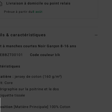
Livraison à domicile ou point relais
Prévue à partir du
8 août
ils & caractéristiques
rt à manches courtes Noir Garçon 8-16 ans
EBBZT00101
Code couleur
blk
téristiques
atière :
jersey de coton (160 g/m²)
it:
Core
érigraphie sur la poitrine et le dos
tiquette tissée
osition
[Matière Principale] 100% Coton