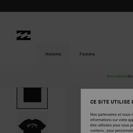
Passer
à
l'information
sur
le
produit
Homme
Femme
Nouveautés
Bo
CE SITE UTILISE
Nos partenaires et nous-
informations sur votre a
être utilisées pour vous 
contenu ; pour personnalis