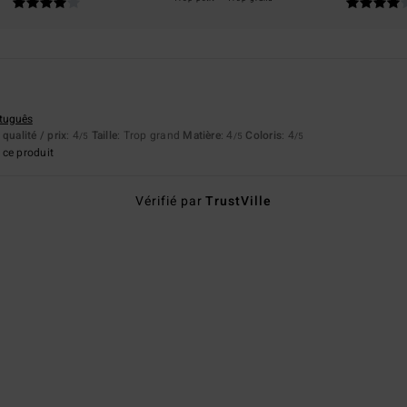
rtuguês
qualité / prix
: 4
Taille
: Trop grand
Matière
: 4
Coloris
: 4
/5
/5
/5
ce produit
Vérifié par
TrustVille