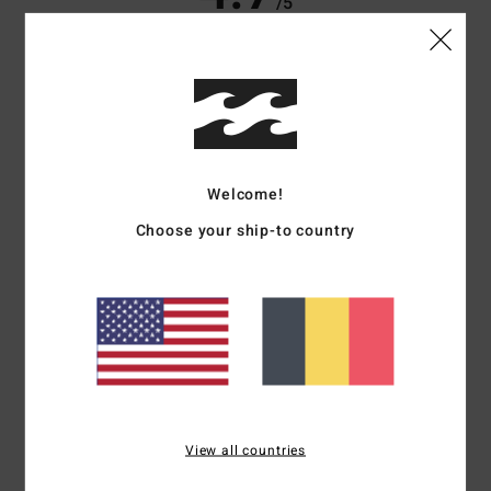
/5
basé sur
3 avis vérifiés
depuis septembre 2025
100% de nos clients recommandent ce produit
Confort
Rapport qualité / prix
5.0
4.7
Welcome!
Choose your ship-to country
Taille
Matière
4.7
Trop petit
Trop grand
Coloris
5.0
View all countries
5
/5