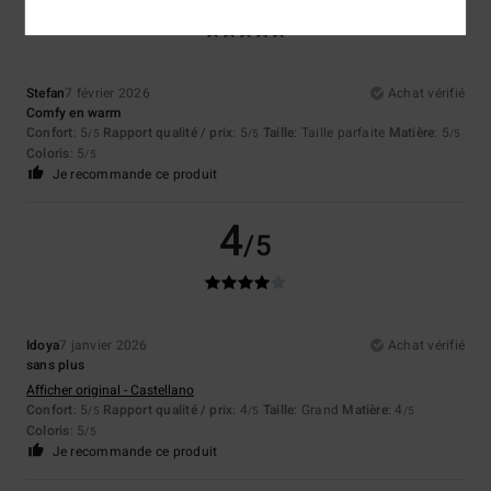
Stefan
7 février 2026
Achat vérifié
Comfy en warm
Confort
: 5
Rapport qualité / prix
: 5
Taille
: Taille parfaite
Matière
: 5
/5
/5
/5
Coloris
: 5
/5
Je recommande ce produit
4
/5
Idoya
7 janvier 2026
Achat vérifié
sans plus
Afficher original - Castellano
Confort
: 5
Rapport qualité / prix
: 4
Taille
: Grand
Matière
: 4
/5
/5
/5
Coloris
: 5
/5
Je recommande ce produit