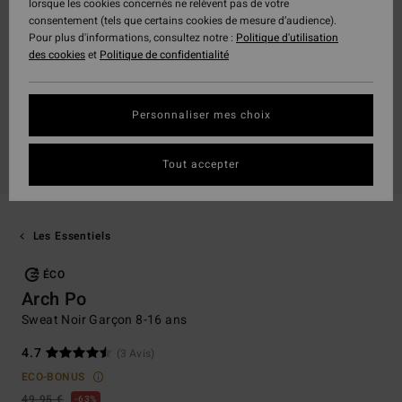
lorsque les cookies concernés ne relèvent pas de votre
consentement (tels que certains cookies de mesure d’audience).
Pour plus d'informations, consultez notre :
Politique d'utilisation
des cookies
et
Politique de confidentialité
Personnaliser mes choix
Tout accepter
Les Essentiels
ÉCO
Arch Po
Sweat Noir Garçon 8-16 ans
4.7
(3 Avis)
ECO-BONUS
49,95 €
63%