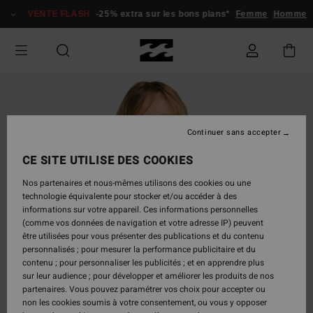
Passer
VENTE FLASH
-25% extra sur les bons plans*
Femme
Homme
à
l'information
sur
le
produit
Continuer sans accepter
CE SITE UTILISE DES COOKIES
Nos partenaires et nous-mêmes utilisons des cookies ou une
technologie équivalente pour stocker et/ou accéder à des
informations sur votre appareil. Ces informations personnelles
(comme vos données de navigation et votre adresse IP) peuvent
être utilisées pour vous présenter des publications et du contenu
personnalisés ; pour mesurer la performance publicitaire et du
contenu ; pour personnaliser les publicités ; et en apprendre plus
sur leur audience ; pour développer et améliorer les produits de nos
partenaires. Vous pouvez paramétrer vos choix pour accepter ou
non les cookies soumis à votre consentement, ou vous y opposer