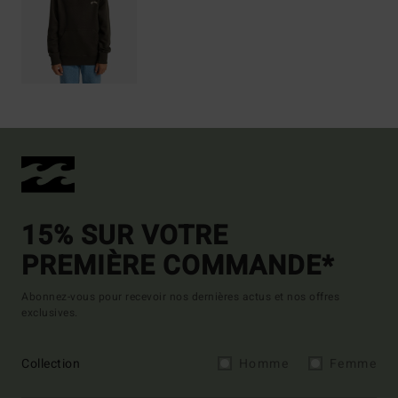
15% SUR VOTRE
PREMIÈRE COMMANDE*
Abonnez-vous pour recevoir nos dernières actus et nos offres
exclusives.
Collection
Homme
Femme