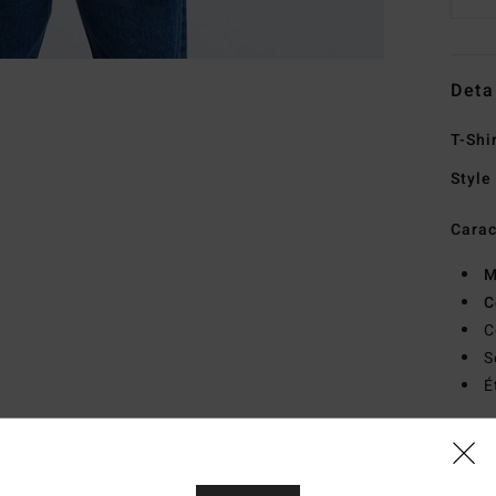
Deta
T-Shi
Style
Carac
M
C
C
S
É
Comp
recyc