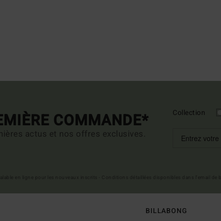
Collection
REMIÈRE COMMANDE*
ières actus et nos offres exclusives.
 valable en ligne pour les nouveaux inscrits - Conditions détaillées disponibles dans l'email de
BILLABONG