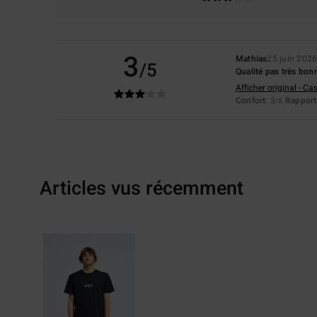
3
Mathias
25 juin 202
/5
Qualité pas très bon
Afficher original - Ca
Confort
: 3
Rapport 
/5
Articles vus récemment