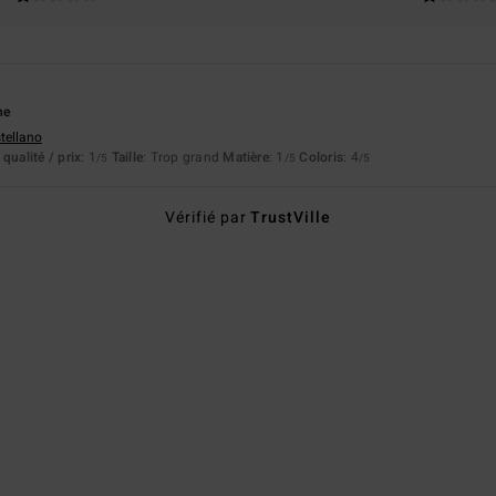
6
ne
stellano
qualité / prix
: 1
Taille
: Trop grand
Matière
: 1
Coloris
: 4
/5
/5
/5
Vérifié par
TrustVille