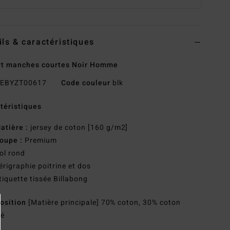
ils & caractéristiques
rt manches courtes Noir Homme
EBYZT00617
Code couleur
blk
téristiques
atière :
jersey de coton [160 g/m2]
oupe :
Premium
ol rond
érigraphie poitrine et dos
tiquette tissée Billabong
osition
[Matière principale] 70% coton, 30% coton
lé