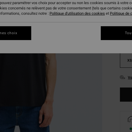
 pouvez paramétrer vos choix pour accepter ou non les cookies soumis à votre 
okies concernés ne relèvent pas de votre consentement (tels que certains cook
Coule
informations, consultez notre :
Politique d'utilisation des cookies
et
Politique de c
mes choix
Tou
XS
Vo