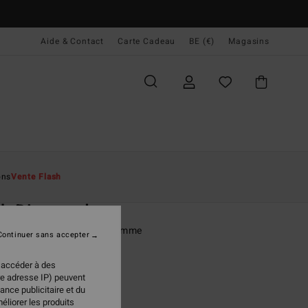
Aide & Contact
Carte Cadeau
BE (€)
Magasins
ccueil
Homme
Vêtements
T-Shirts
ons
Vente Flash
O
ch Diamond
rt manches courtes Noir Homme
Continuer sans accepter
(1 Avis)
 accéder à des
ONUS
re adresse IP) peuvent
95 €
ance publicitaire et du
éliorer les produits