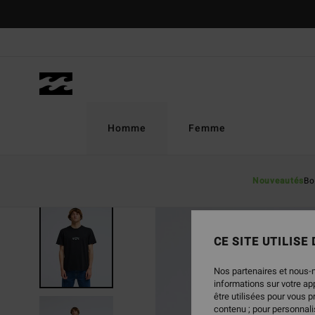
Passer
à
l'information
sur
le
produit
Homme
Femme
Nouveautés
Bo
NOUVEAUTÉ
CE SITE UTILISE
Nos partenaires et nous-
informations sur votre a
être utilisées pour vous 
contenu ; pour personnalis