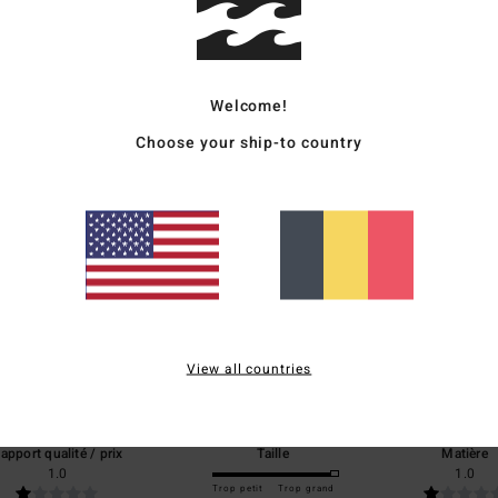
Livr
Welcome!
Choose your ship-to country
Note moyenne
3.0
/5
View all countries
basé sur
1 avis vérifiés
depuis juin 2026
0% de nos clients recommandent ce produit
apport qualité / prix
Taille
Matière
1.0
1.0
Trop petit
Trop grand