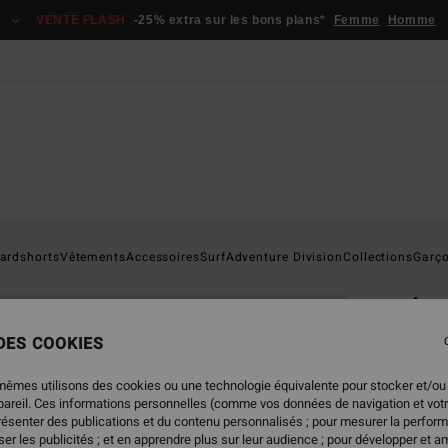
VENTE FLASH
-25% extra sur les bons plans*
Femme
Homme
Page D'a
ardshorts
Vêtements
Accessoires
Surf
Adventure Division
Collections
Garç
ÉC
Ar
T-Shi
 DES COOKIES
3.0
mêmes utilisons des cookies ou une technologie équivalente pour stocker et/ou
ECO-B
ppareil. Ces informations personnelles (comme vos données de navigation et vot
25,
présenter des publications et du contenu personnalisés ; pour mesurer la perform
er les publicités ; et en apprendre plus sur leur audience ; pour développer et am