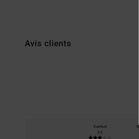
Avis clients
Confort
R
3.0