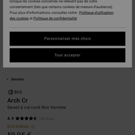
lorsque les cookies concernés ne relèvent pas de votre
consentement (tels que certains cookies de mesure d’audience).
Pour plus d'informations, consultez notre :
Politique d'utilisation
des cookies
et
Politique de confidentialité
Personnaliser mes choix
Tout accepter
Sweats
ÉCO
Arch Cr
Sweat à col rond Noir Homme
4.9
(24 Avis)
ECO-BONUS