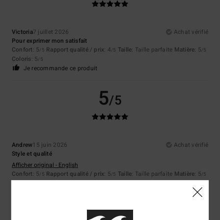
Victoria
7 juillet 2026
Achat vérifié
Pour exprimer mon satisfait
Confort
: 5
Rapport qualité / prix
: 4
Taille
: Taille parfaite
Matière
: 5
/5
/5
/5
Coloris
: 5
/5
Je recommande ce produit
5
/5
Andrew
15 juin 2026
Achat vérifié
Style et qualité
Afficher original - English
Confort
: 5
Rapport qualité / prix
: 5
Taille
: Taille parfaite
Matière
: 5
/5
/5
/5
Coloris
: 5
/5
Je recommande ce produit