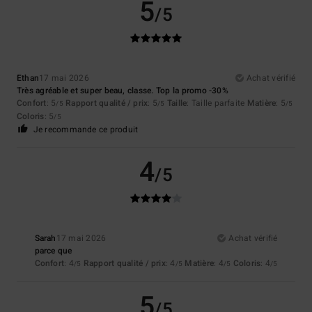
5
/5
Ethan
17 mai 2026
Achat vérifié
Très agréable et super beau, classe. Top la promo -30%
Confort
: 5
Rapport qualité / prix
: 5
Taille
: Taille parfaite
Matière
: 5
/5
/5
/5
Coloris
: 5
/5
Je recommande ce produit
4
/5
Sarah
17 mai 2026
Achat vérifié
parce que
Confort
: 4
Rapport qualité / prix
: 4
Matière
: 4
Coloris
: 4
/5
/5
/5
/5
5
/5