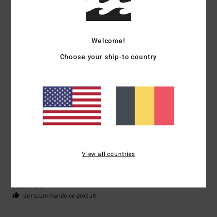
5
/5
Welcome!
Gaelle
15 juin 2026
Achat vérifié
Choose your ship-to country
Élégant confortable
Confort
: 5
Rapport qualité / prix
: 4
Taille
: Taille parfaite
Matière
: 5
/5
/5
/5
Coloris
: 5
/5
Je recommande ce produit
5
/5
View all countries
Julien
20 mai 2026
Achat vérifié
Couleur, logo ton sur ton
Confort
: 5
Rapport qualité / prix
: 5
Taille
: Taille parfaite
Matière
: 5
/5
/5
/5
Coloris
: 5
/5
Je recommande ce produit