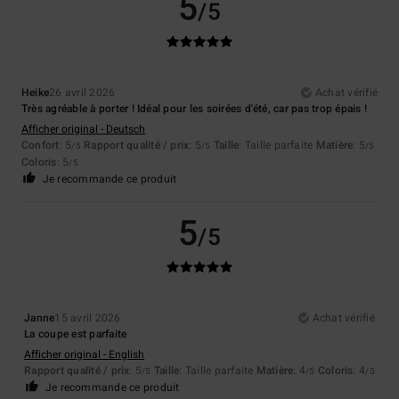
5
/5
Heike
26 avril 2026
Achat vérifié
Très agréable à porter ! Idéal pour les soirées d'été, car pas trop épais !
Afficher original - Deutsch
Confort
: 5
Rapport qualité / prix
: 5
Taille
: Taille parfaite
Matière
: 5
/5
/5
/5
Coloris
: 5
/5
Je recommande ce produit
5
/5
Janne
15 avril 2026
Achat vérifié
La coupe est parfaite
Afficher original - English
Rapport qualité / prix
: 5
Taille
: Taille parfaite
Matière
: 4
Coloris
: 4
/5
/5
/5
Je recommande ce produit