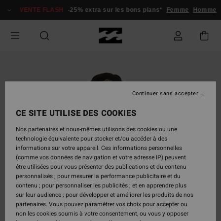
Passer
VENTE FLASH
-25% extra sur les bons plans*
Femme
Homme
à
l'information
sur
le
produit
Continuer sans accepter
CE SITE UTILISE DES COOKIES
Nos partenaires et nous-mêmes utilisons des cookies ou une
technologie équivalente pour stocker et/ou accéder à des
informations sur votre appareil. Ces informations personnelles
(comme vos données de navigation et votre adresse IP) peuvent
être utilisées pour vous présenter des publications et du contenu
personnalisés ; pour mesurer la performance publicitaire et du
contenu ; pour personnaliser les publicités ; et en apprendre plus
sur leur audience ; pour développer et améliorer les produits de nos
partenaires. Vous pouvez paramétrer vos choix pour accepter ou
non les cookies soumis à votre consentement, ou vous y opposer