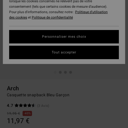
lorsque les cookies concernés ne relèvent pas de votre
consentement (tels que certains cookies de mesure d’audience).
Pour plus d'informations, consultez notre :
Politique d'utilisation
des cookies
et
Politique de confidentialité
Personnaliser mes choix
Tout accepter
Arch
Casquette snapback Bleu Garçon
4.7
(3 Avis)
19,95 €
40%
11,97 €