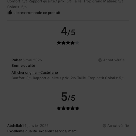
Confort
: 5
Rapport qualité / prix
: 5
Taille
: Trop grand
Matière
: 5
/5
/5
/5
Coloris
: 5
/5
Je recommande ce produit
4
/5
Ruben
5 mai 2026
Achat vérifié
Bonne qualité
Afficher original - Castellano
Confort
: 3
Rapport qualité / prix
: 2
Taille
: Trop petit
Coloris
: 5
/5
/5
/5
5
/5
Abdellah
14 janvier 2026
Achat vérifié
Excellente qualité, excellent service, merci.