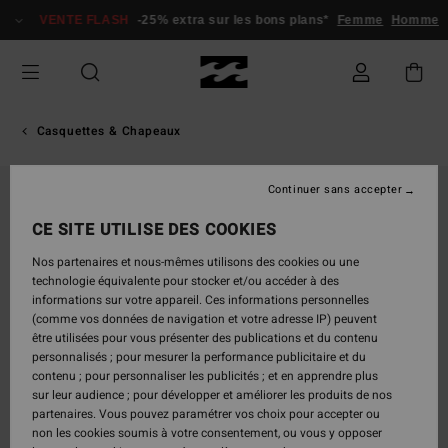
Passer
VENTE FLASH
-25% extra sur les bons plans*
Femme
Homme
à
l'information
sur
le
produit
Casquettes & Chapeaux
Continuer sans accepter
CE SITE UTILISE DES COOKIES
Nos partenaires et nous-mêmes utilisons des cookies ou une
technologie équivalente pour stocker et/ou accéder à des
informations sur votre appareil. Ces informations personnelles
(comme vos données de navigation et votre adresse IP) peuvent
être utilisées pour vous présenter des publications et du contenu
personnalisés ; pour mesurer la performance publicitaire et du
contenu ; pour personnaliser les publicités ; et en apprendre plus
sur leur audience ; pour développer et améliorer les produits de nos
partenaires. Vous pouvez paramétrer vos choix pour accepter ou
non les cookies soumis à votre consentement, ou vous y opposer