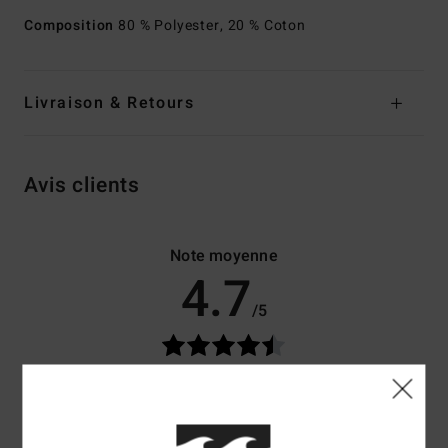
Composition
80 % Polyester, 20 % Coton
Livraison & Retours
Avis clients
Note moyenne
4.7
/5
basé sur
3 avis vérifiés
depuis janvier 2026
33% de nos clients recommandent ce produit
Confort
Rapport qualité / prix