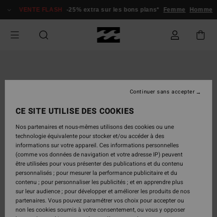
Passer
VENTE FLASH
-25% extra sur les bons plans*
Femme
Homme
à
l'information
sur
le
produit
Continuer sans accepter
CE SITE UTILISE DES COOKIES
Nos partenaires et nous-mêmes utilisons des cookies ou une
technologie équivalente pour stocker et/ou accéder à des
informations sur votre appareil. Ces informations personnelles
(comme vos données de navigation et votre adresse IP) peuvent
être utilisées pour vous présenter des publications et du contenu
personnalisés ; pour mesurer la performance publicitaire et du
contenu ; pour personnaliser les publicités ; et en apprendre plus
sur leur audience ; pour développer et améliorer les produits de nos
partenaires. Vous pouvez paramétrer vos choix pour accepter ou
non les cookies soumis à votre consentement, ou vous y opposer