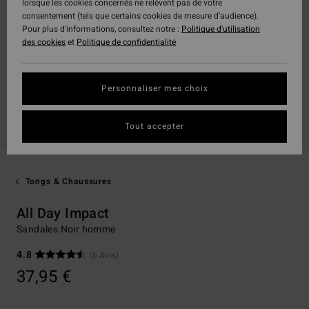
lorsque les cookies concernés ne relèvent pas de votre
consentement (tels que certains cookies de mesure d’audience).
Pour plus d'informations, consultez notre :
Politique d'utilisation
des cookies
et
Politique de confidentialité
Personnaliser mes choix
Tout accepter
Tongs & Chaussures
All Day Impact
Sandales Noir homme
4.8
(6 Avis)
37,95 €