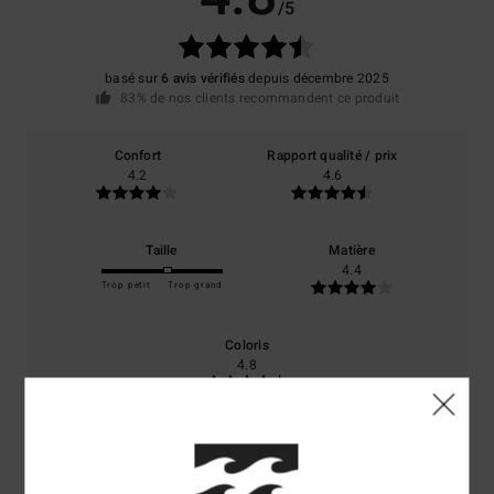
/5
basé sur
6 avis vérifiés
depuis décembre 2025
83% de nos clients recommandent ce produit
Confort
Rapport qualité / prix
4.2
4.6
Taille
Matière
4.4
Trop petit
Trop grand
Coloris
4.8
5