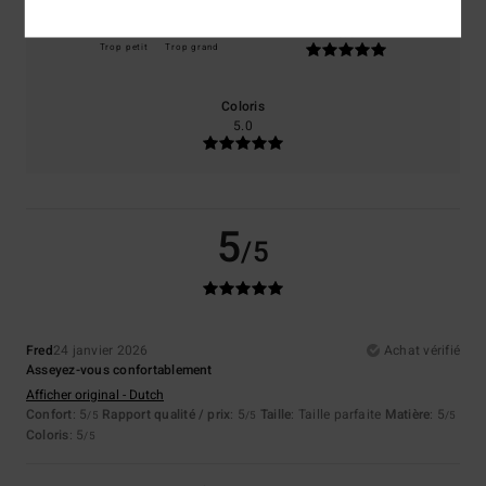
Taille
Matière
5.0
Trop petit
Trop grand
Coloris
5.0
5
/5
Fred
24 janvier 2026
Achat vérifié
Asseyez-vous confortablement
Afficher original - Dutch
Confort
: 5
Rapport qualité / prix
: 5
Taille
: Taille parfaite
Matière
: 5
/5
/5
/5
Coloris
: 5
/5