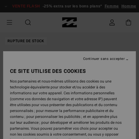
Passer
VENTE FLASH
-25% extra sur les bons plans*
Femme
Homme
à
l'information
sur
le
produit
RUPTURE DE STOCK
Continuer sans accepter
CE SITE UTILISE DES COOKIES
Nos partenaires et nous-mêmes utilisons des cookies ou une
technologie équivalente pour stocker et/ou accéder à des
informations sur votre appareil. Ces informations personnelles
(comme vos données de navigation et votre adresse IP) peuvent
être utilisées pour vous présenter des publications et du contenu
personnalisés ; pour mesurer la performance publicitaire et du
contenu ; pour personnaliser les publicités ; et en apprendre plus
sur leur audience ; pour développer et améliorer les produits de nos
partenaires. Vous pouvez paramétrer vos choix pour accepter ou
non les cookies soumis à votre consentement, ou vous y opposer