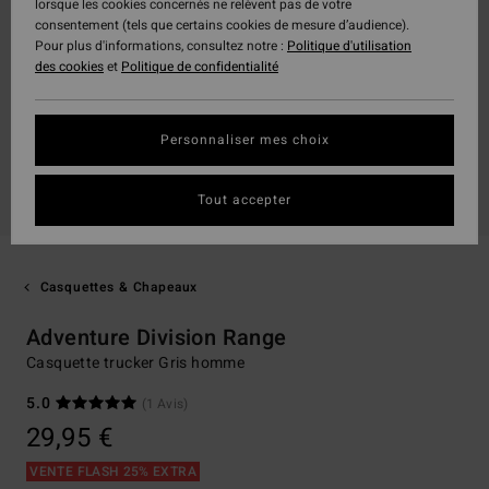
lorsque les cookies concernés ne relèvent pas de votre
consentement (tels que certains cookies de mesure d’audience).
Pour plus d'informations, consultez notre :
Politique d'utilisation
des cookies
et
Politique de confidentialité
Personnaliser mes choix
Tout accepter
Casquettes & Chapeaux
Adventure Division Range
Casquette trucker Gris homme
5.0
(1 Avis)
29,95 €
VENTE FLASH 25% EXTRA