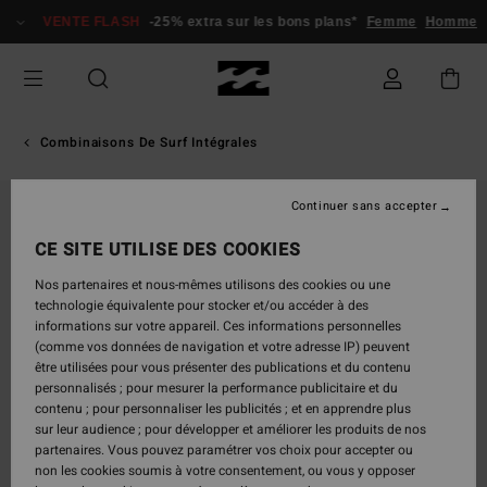
Passer
VENTE FLASH
-25% extra sur les bons plans*
Femme
Homme
à
l'information
sur
le
produit
Combinaisons De Surf Intégrales
Continuer sans accepter
CE SITE UTILISE DES COOKIES
Nos partenaires et nous-mêmes utilisons des cookies ou une
technologie équivalente pour stocker et/ou accéder à des
informations sur votre appareil. Ces informations personnelles
(comme vos données de navigation et votre adresse IP) peuvent
être utilisées pour vous présenter des publications et du contenu
personnalisés ; pour mesurer la performance publicitaire et du
contenu ; pour personnaliser les publicités ; et en apprendre plus
sur leur audience ; pour développer et améliorer les produits de nos
partenaires. Vous pouvez paramétrer vos choix pour accepter ou
non les cookies soumis à votre consentement, ou vous y opposer