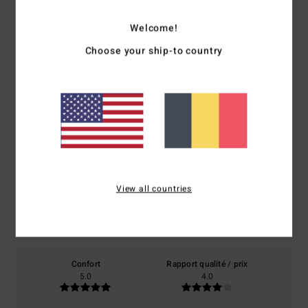
Welcome!
Livraison & Retours
Choose your ship-to country
Avis clients
Note moyenne
5.0
/5
View all countries
basé sur
1 avis vérifiés
depuis novembre 2025
100% de nos clients recommandent ce produit
Confort
Rapport qualité / prix
5.0
4.0