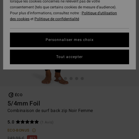
lorsque les cookies concernés ne relèvent pas de votre
consentement (tels que certains cookies de mesure d’audience).
Pour plus d'informations, consultez notre :
Politique d'utilisation
des cookies
et
Politique de confidentialité
Personnaliser mes choix
Tout accepter
ÉCO
5/4mm Foil
Combinaison de surf back zip Noir Femme
5.0
(1 Avis)
ECO-BONUS
249,95 €
40%