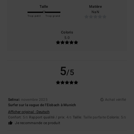
Taille
Matière
NaN
Trop petit
Trop grand
Coloris
5.0
5
/5
Selina
6 novembre 2025
Achat vérifié
Surfer sur la vague de l'Eisbach à Munich
Afficher original - Deutsch
Confort
: 5
Rapport qualité / prix
: 4
Taille
: Taille parfaite
Coloris
: 5
/5
/5
/5
Je recommande ce produit