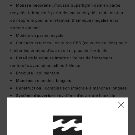
Mousse néoprène :
mousse Superlight Foam en partie
recyclée fabriquée à partir de pneus recyclés et de chutes
de néoprène pour une rétention thermique inégalée et un
stretch optimal
Modèle en partie recyclé
Coutures externes : coutures GBS (cousues collées) pour
limiter les entrées d'eau et offrir plus de flexibilité
Détail de la couture interne :
Points de frottement
renforcés avec ruban adhésif Melco
Encolure :
col montant
Manches :
manches longues
Construction :
Combinaison intégrale à manches longues
Système d'ouverture :
système d'ouverture back zip
Épaisseur :
504 mm
Télécharger la
Déclaration De Conformité
Composition
80% néoprène, 20% nylon