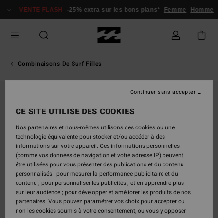
Passer
VENTE FLASH
-25% extra sur les bons plans*
Femme
Homme
à
l'information
sur
le
produit
Combinaisons De Surf Filles
Continuer sans accepter
CE SITE UTILISE DES COOKIES
Nos partenaires et nous-mêmes utilisons des cookies ou une
technologie équivalente pour stocker et/ou accéder à des
informations sur votre appareil. Ces informations personnelles
(comme vos données de navigation et votre adresse IP) peuvent
être utilisées pour vous présenter des publications et du contenu
personnalisés ; pour mesurer la performance publicitaire et du
contenu ; pour personnaliser les publicités ; et en apprendre plus
sur leur audience ; pour développer et améliorer les produits de nos
partenaires. Vous pouvez paramétrer vos choix pour accepter ou
non les cookies soumis à votre consentement, ou vous y opposer