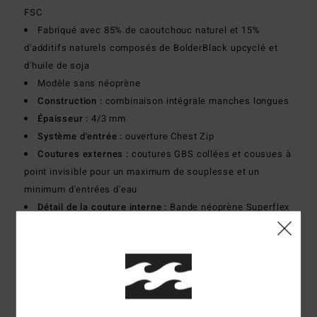
FSC
Fabriqué avec 85% de caoutchouc naturel et 15%
d'additifs naturels composés de BolderBlack upcyclé et
d'huile de soja
Modèle sans néoprène
Construction :
combinaison intégrale manches longues
Épaisseur :
4/3 mm
Système d'entrée :
ouverture Chest Zip
Coutures externes :
coutures GBS collées et cousues à
point invisible pour un maximum de souplesse et un
minimum d'entrées d'eau
Détail de la couture interne :
Bande néoprène Superflex
sur toutes les coutures internes
Composition
100% polychloroprène
Livraison & Retours