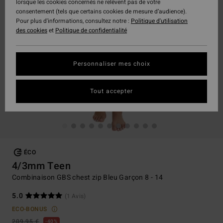
lorsque les cookies concernés ne relèvent pas de votre
consentement (tels que certains cookies de mesure d’audience).
Pour plus d'informations, consultez notre :
Politique d'utilisation
des cookies
et
Politique de confidentialité
Personnaliser mes choix
Tout accepter
ÉCO
4/3mm Teen
Combinaison GBS chest zip Bleu Garçon 8 - 14
5.0
(1 Avis)
ECO-BONUS
209,95 €
40%