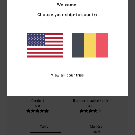
Welcome!
Choose your ship-to country
Avis clients
Note moyenne
5.0
/5
View all countries
basé sur
1 avis vérifiés
depuis avril 2026
100% de nos clients recommandent ce produit
Confort
Rapport qualité / prix
5.0
4.0
Taille
Matière
NaN