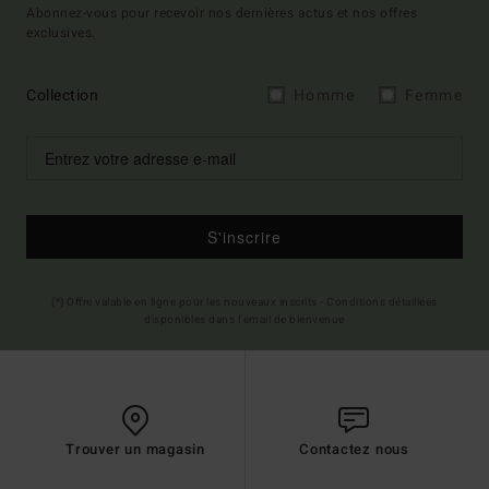
Abonnez-vous pour recevoir nos dernières actus et nos offres
exclusives.
Collection
Homme
Femme
S'inscrire
(*) Offre valable en ligne pour les nouveaux inscrits - Conditions détaillées
disponibles dans l'email de bienvenue
Trouver un magasin
Contactez nous