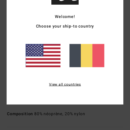
recyclée fabriquée à partir de pneus recyclés et de chutes
de néoprène pour une rétention thermique inégalée et un
Welcome!
stretch optimal
Choose your ship-to country
Modèle en partie recyclé
Coutures externes : coutures GBS (cousues collées) pour
limiter les entrées d'eau et offrir plus de flexibilité
Détail de la couture interne :
Points de frottement
renforcés avec ruban adhésif Melco
Encolure :
col montant
Manches :
manches longues
Construction :
Combinaison intégrale à manches longues
View all countries
Système d'ouverture :
système d'ouverture back zip
Épaisseur :
403 mm d'épaisseur
Télécharger la
Déclaration De Conformité
Composition
80% néoprène, 20% nylon