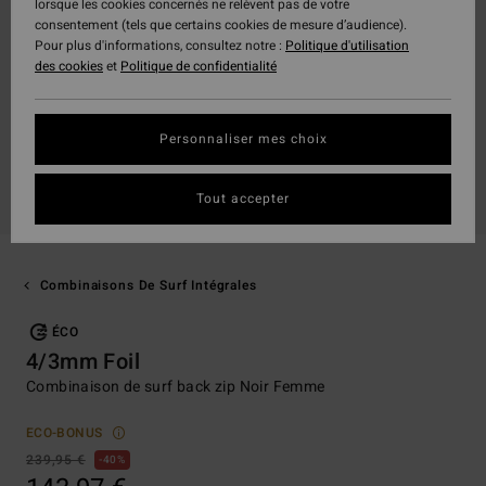
lorsque les cookies concernés ne relèvent pas de votre
consentement (tels que certains cookies de mesure d’audience).
Pour plus d'informations, consultez notre :
Politique d'utilisation
des cookies
et
Politique de confidentialité
Personnaliser mes choix
Tout accepter
Combinaisons De Surf Intégrales
ÉCO
4/3mm Foil
Combinaison de surf back zip Noir Femme
ECO-BONUS
239,95 €
40%