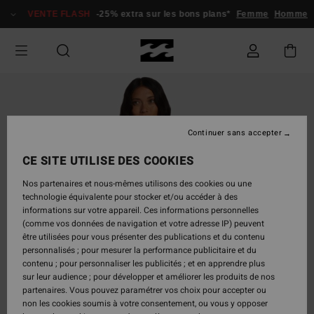
Passer
VENTE FLASH
-25% extra sur les bons plans*
Femme
Homme
à
l'information
sur
le
produit
Continuer sans accepter
CE SITE UTILISE DES COOKIES
Nos partenaires et nous-mêmes utilisons des cookies ou une
technologie équivalente pour stocker et/ou accéder à des
informations sur votre appareil. Ces informations personnelles
(comme vos données de navigation et votre adresse IP) peuvent
être utilisées pour vous présenter des publications et du contenu
personnalisés ; pour mesurer la performance publicitaire et du
contenu ; pour personnaliser les publicités ; et en apprendre plus
sur leur audience ; pour développer et améliorer les produits de nos
partenaires. Vous pouvez paramétrer vos choix pour accepter ou
non les cookies soumis à votre consentement, ou vous y opposer