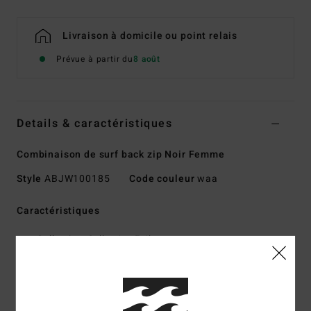
Livraison à domicile ou point relais
Prévue à partir du
8 août
Details & caractéristiques
Combinaison de surf back zip Noir Femme
Style
ABJW100185
Code couleur
waa
Caractéristiques
Collection :
Collection Foil
Matière :
Néoprène Superflex résistant avec un mélange
de nylon
Jersey Silicon Stretch
Mousse néoprène :
mousse Superlight Foam en partie