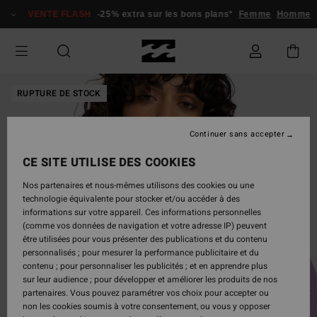
Passer
VENTE FLASH
-25% extra sur les bons plans*
Femme
Homme
à
l'information
sur
le
produit
RUPTURE DE STOCK
Continuer sans accepter
CE SITE UTILISE DES COOKIES
Nos partenaires et nous-mêmes utilisons des cookies ou une
technologie équivalente pour stocker et/ou accéder à des
informations sur votre appareil. Ces informations personnelles
(comme vos données de navigation et votre adresse IP) peuvent
être utilisées pour vous présenter des publications et du contenu
personnalisés ; pour mesurer la performance publicitaire et du
contenu ; pour personnaliser les publicités ; et en apprendre plus
sur leur audience ; pour développer et améliorer les produits de nos
partenaires. Vous pouvez paramétrer vos choix pour accepter ou
non les cookies soumis à votre consentement, ou vous y opposer