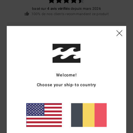
basé sur
4 avis vérifiés
depuis mars 2026
100% de nos clients recommandent ce produit
Confort
Rapport qualité / prix
4.5
4.5
Taille
Matière
4.3
Trop petit
Trop grand
Welcome!
Coloris
Choose your ship-to country
4.3
4
/5