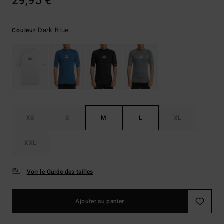
29,95 €
Dark Blue
Couleur
XS
S
M
L
XL
XXL
Voir le Guide des tailles
Ajouter au panier