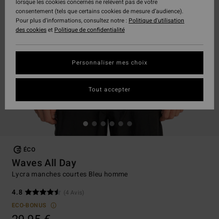
lorsque les cookies concernés ne relèvent pas de votre
consentement (tels que certains cookies de mesure d’audience).
Pour plus d'informations, consultez notre :
Politique d'utilisation
des cookies
et
Politique de confidentialité
Personnaliser mes choix
Tout accepter
ÉCO
Waves All Day
Lycra manches courtes Bleu homme
4.8
(4 Avis)
ECO-BONUS