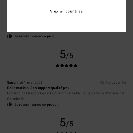
View all countries
Cyrille
7 juillet 2026
Achat vérifié
je ne l'ai pas encore testé il faut du temps pour cela
Confort
: 4
Rapport qualité / prix
: 4
Taille
: Taille parfaite
Matière
: 4
/5
/5
/5
Coloris
: 4
/5
Je recommande ce produit
5
/5
Sandrine
31 mai 2026
Achat vérifié
Belle matière. Bon rapport qualité prix
Confort
: 5
Rapport qualité / prix
: 5
Taille
: Taille parfaite
Matière
: 5
/5
/5
/5
Coloris
: 5
/5
Je recommande ce produit
5
/5