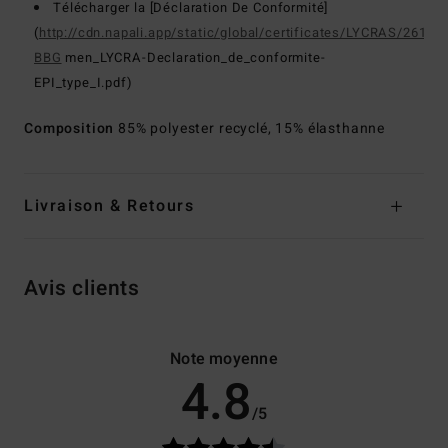
Télécharger la [Déclaration De Conformité]
(
http://cdn.napali.app/static/global/certificates/LYCRAS/261-
BBG
men_LYCRA-Declaration_de_conformite-
EPI_type_I.pdf)
Composition
85% polyester recyclé, 15% élasthanne
Livraison & Retours
Avis clients
Note moyenne
4.8
/5