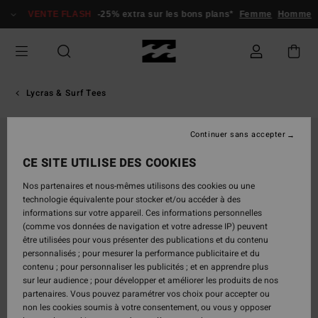
Passer
VENTE FLASH
-25% extra sur les bons plans*
Femme
Homme
à
l'information
sur
le
produit
Lycras & Surf Tees
Continuer sans accepter
CE SITE UTILISE DES COOKIES
Nos partenaires et nous-mêmes utilisons des cookies ou une
technologie équivalente pour stocker et/ou accéder à des
informations sur votre appareil. Ces informations personnelles
(comme vos données de navigation et votre adresse IP) peuvent
être utilisées pour vous présenter des publications et du contenu
personnalisés ; pour mesurer la performance publicitaire et du
contenu ; pour personnaliser les publicités ; et en apprendre plus
sur leur audience ; pour développer et améliorer les produits de nos
partenaires. Vous pouvez paramétrer vos choix pour accepter ou
non les cookies soumis à votre consentement, ou vous y opposer