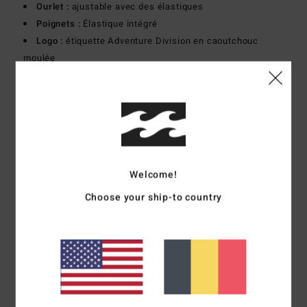
Ourlet :
ajustable avec des élastiques
Poignets :
Élastique intégré
Logo :
étiquette Adventure Division en caoutchouc
moulée
Composition
[Matière Principale] 100% Polyuréthane
Livraison & Retours
Welcome!
Avis clients
Choose your ship-to country
Note moyenne
5.0
/5