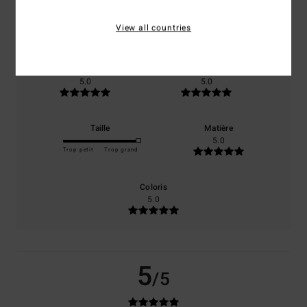
basé sur
1 avis vérifiés
depuis novembre 2025
View all countries
0% de nos clients recommandent ce produit
Confort
Rapport qualité / prix
5.0
5.0
Taille
Matière
5.0
Trop petit
Trop grand
Coloris
5.0
5
/5