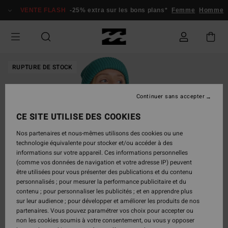
Passer
VENTE FLASH
-25% extra sur les bons plans*
Femme
Homme
à
l'information
sur
le
produit
RUPTURE DE STOCK
Continuer sans accepter
CE SITE UTILISE DES COOKIES
Nos partenaires et nous-mêmes utilisons des cookies ou une
technologie équivalente pour stocker et/ou accéder à des
informations sur votre appareil. Ces informations personnelles
(comme vos données de navigation et votre adresse IP) peuvent
être utilisées pour vous présenter des publications et du contenu
personnalisés ; pour mesurer la performance publicitaire et du
contenu ; pour personnaliser les publicités ; et en apprendre plus
sur leur audience ; pour développer et améliorer les produits de nos
partenaires. Vous pouvez paramétrer vos choix pour accepter ou
non les cookies soumis à votre consentement, ou vous y opposer