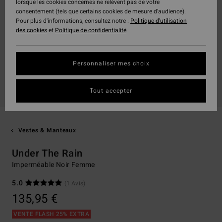
lorsque les cookies concernés ne relèvent pas de votre
consentement (tels que certains cookies de mesure d’audience).
Pour plus d'informations, consultez notre :
Politique d'utilisation
des cookies
et
Politique de confidentialité
Personnaliser mes choix
Tout accepter
Vestes & Manteaux
Under The Rain
Imperméable Noir Femme
5.0
(1 Avis)
135,95 €
VENTE FLASH 25% EXTRA