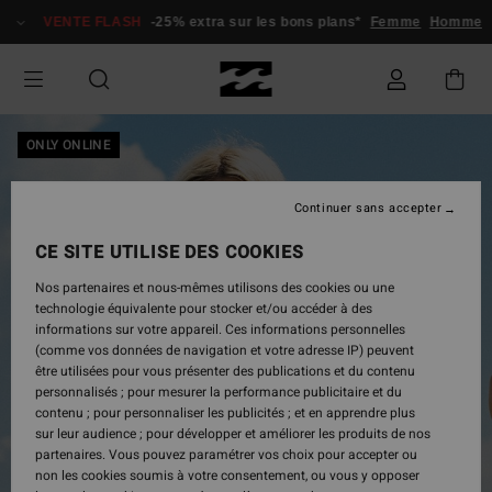
Passer
VENTE FLASH
-25% extra sur les bons plans*
Femme
Homme
à
l'information
sur
le
produit
ONLY ONLINE
Continuer sans accepter
CE SITE UTILISE DES COOKIES
Nos partenaires et nous-mêmes utilisons des cookies ou une
technologie équivalente pour stocker et/ou accéder à des
informations sur votre appareil. Ces informations personnelles
(comme vos données de navigation et votre adresse IP) peuvent
être utilisées pour vous présenter des publications et du contenu
personnalisés ; pour mesurer la performance publicitaire et du
contenu ; pour personnaliser les publicités ; et en apprendre plus
sur leur audience ; pour développer et améliorer les produits de nos
partenaires. Vous pouvez paramétrer vos choix pour accepter ou
non les cookies soumis à votre consentement, ou vous y opposer