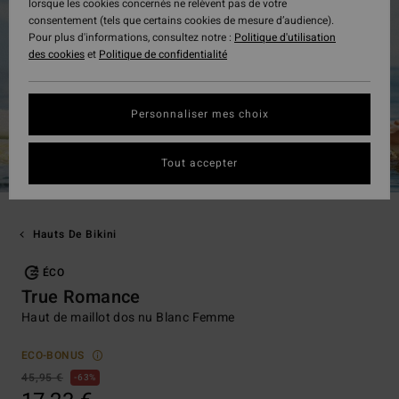
lorsque les cookies concernés ne relèvent pas de votre
consentement (tels que certains cookies de mesure d’audience).
Pour plus d'informations, consultez notre :
Politique d'utilisation
des cookies
et
Politique de confidentialité
Personnaliser mes choix
Tout accepter
Hauts De Bikini
ÉCO
True Romance
Haut de maillot dos nu Blanc Femme
ECO-BONUS
45,95 €
63%