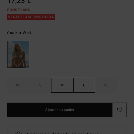
17,23 €
BONS PLANS
VENTE FLASH 25% EXTRA
White
Couleur
XS
S
M
L
XL
Ajouter au panier