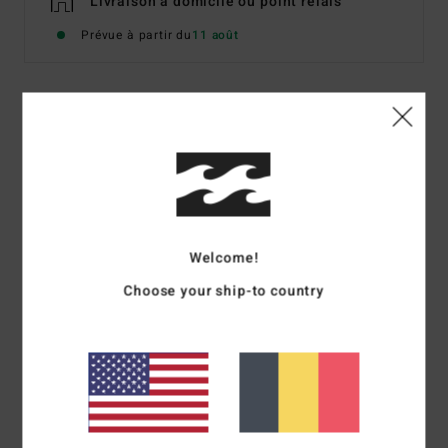
Livraison à domicile ou point relais
Prévue à partir du
11 août
Description
Ce haut de maillot de bain True Romance porte bien son
nom. Idéal pour un été ultra coquet : avec sa matière
stretch texturée, ses bretelles, son imprimé floral délicat
et ses petits volants, c’est l’idylle parfaite. Il offre une
Welcome!
couvrance medium et peut se porter de plusieurs façons
Choose your ship-to country
selon tes envies.
Details & caractéristiques
Livraison & Retours