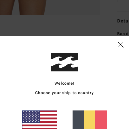
Deta
Bas d
Style
Carac
C
M
Welcome!
C
T
Choose your ship-to country
T
han
S
C
L