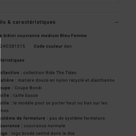
ils & caractéristiques
e bikini couvrance medium Bleu Femme
24O281515
Code couleur
den
téristiques
ollection :
collection Ride The Tides
atière :
matière douce en nylon recyclé et élasthanne
oupe :
Coupe Bondi
aille :
taille basse
aille :
le modèle peut se porter haut ou bas sur les
ches
ystème de fermeture :
pas de système fermeture
ouvrance :
couvrance normale
ogo :
logo brodé centré dans le dos