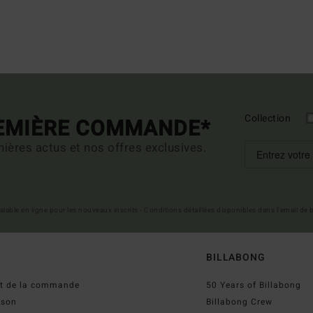
Collection
REMIÈRE COMMANDE*
ières actus et nos offres exclusives.
 valable en ligne pour les nouveaux inscrits - Conditions détaillées disponibles dans l'email de
BILLABONG
ut de la commande
50 Years of Billabong
ison
Billabong Crew