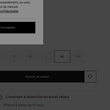
consentement, ou vous
 FLASH 25% EXTRA
ies de mesure
onfidentialité
Denim
ur
t accepter
S
M
L
XL
XXL
Ajouter au panier
Livraison à domicile ou point relais
Prévue à partir du
10 août