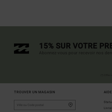
15% SUR VOTRE P
Abonnez-vous pour recevoir nos dern
(*) Offre
TROUVER UN MAGASIN
AIDE
Stat
Livra