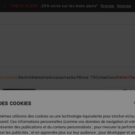
VENTE FLASH
-25% extra sur les bons plans*
Femme
Homme
Page D'a
ouveautés
Swim
Vêtements
Accessoires
Surf
Since '73
Collections
Vente Fla
ÉC
Tri
Bas d
 DES COOKIES
45,95
mêmes utilisons des cookies ou une technologie équivalente pour stocker et/ou
17,
ppareil. Ces informations personnelles (comme vos données de navigation et vot
présenter des publications et du contenu personnalisés ; pour mesurer la perform
BONS 
er les publicités ; et en apprendre plus sur leur audience ; pour développer et am