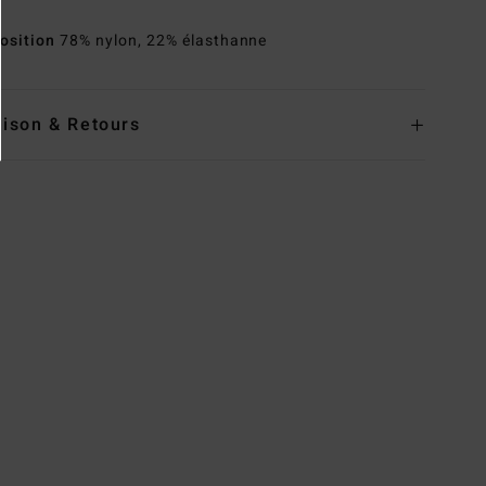
osition
78% nylon, 22% élasthanne
aison & Retours