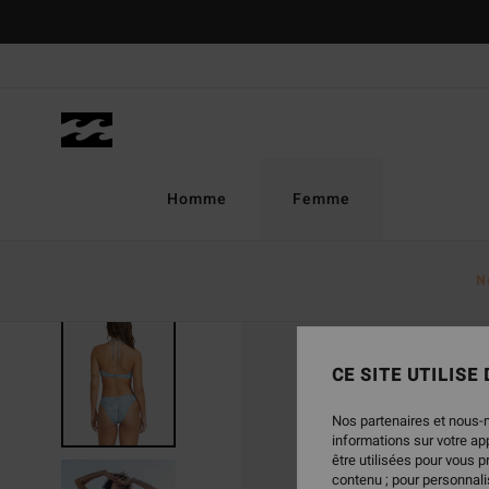
Passer
à
l'information
sur
le
produit
Homme
Femme
N
CE SITE UTILISE
Nos partenaires et nous-
informations sur votre a
être utilisées pour vous 
contenu ; pour personnalis