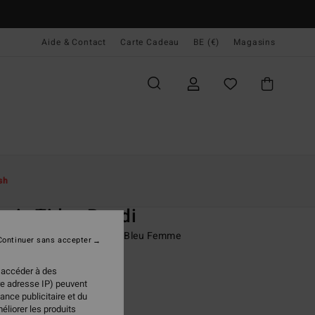
Aide & Contact
Carte Cadeau
BE (€)
Magasins
ccueil
Femme
Swim
Bas De Bikini
sh
O
ppin Tides Bondi
e bikini couvrance medium Bleu Femme
Continuer sans accepter
 €
63%
 accéder à des
23 €
re adresse IP) peuvent
ance publicitaire et du
PLANS
éliorer les produits