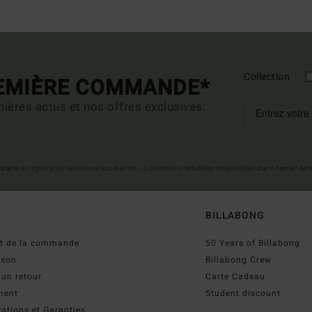
Collection
REMIÈRE COMMANDE*
ières actus et nos offres exclusives.
 valable en ligne pour les nouveaux inscrits - Conditions détaillées disponibles dans l'email de
BILLABONG
ut de la commande
50 Years of Billabong
ison
Billabong Crew
 un retour
Carte Cadeau
ment
Student discount
ations et Garanties