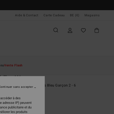
Aide & Contact
Carte Cadeau
BE (€)
Magasins
ccueil
Homme
Surf
Lycras Garçons
ons
Vente Flash
O
ddler Waves
 une pièce manches courtes Bleu Garçon 2 - 6
Continuer sans accepter
ONUS
 accéder à des
re adresse IP) peuvent
 €
63%
ance publicitaire et du
48 €
éliorer les produits