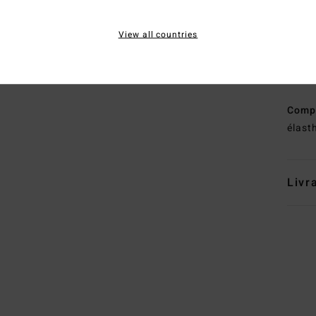
A
T
View all countries
(
htt
BB
EPI_
Comp
élast
Livr