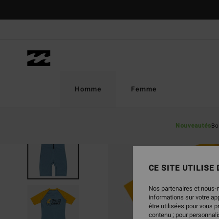
Passer
à
l'information
sur
le
produit
Homme
Femme
Nouveautés
Bo
CE SITE UTILISE
Nos partenaires et nous-
informations sur votre a
être utilisées pour vous 
contenu ; pour personnalis