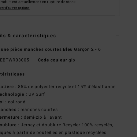
roduit est actuellement en rupture de stock.
ver d'autres options
ils & caractéristiques
 une pièce manches courtes Bleu Garçon 2 - 6
EBTWR03005
Code couleur
glb
téristiques
atière :
85% de polyester recyclé et 15% d'élasthanne
echnologie :
UV Surf
ol :
col rond
anches :
manches courtes
ermeture :
demi-zip à l'avant
oublure :
Jersey et doublure Recycler 100% recyclés,
iqués à partir de bouteilles en plastique recyclées