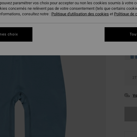
 pouvez paramétrer vos choix pour accepter ou non les cookies soumis à votre 
BONS 
okies concernés ne relèvent pas de votre consentement (tels que certains cook
VENTE
informations, consultez notre :
Politique d'utilisation des cookies
et
Politique de c
Coule
mes choix
Tou
2T
Vo