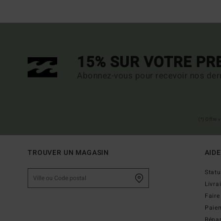
15% SUR VOTRE P
Abonnez-vous pour recevoir nos dern
(*) Offre
TROUVER UN MAGASIN
AIDE
Stat
Livra
Faire
Paie
Répar