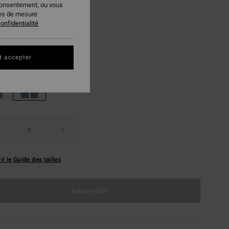
consentement, ou vous
PLANS
ies de mesure
 FLASH 25% EXTRA
onfidentialité
Glacier Blue
ur
t accepter
S
L
ir le Guide des tailles
Indisponible