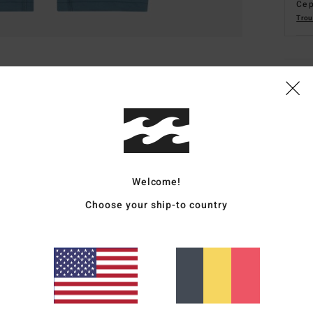
Ce p
Trou
Deta
Lycra
Style
Carac
Welcome!
M
Choose your ship-to country
T
C
M
F
D
fabr