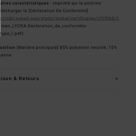
utres caractéristiques :
imprimé sur la poitrine
élécharger la [Déclaration De Conformité]
p://cdn.napali.app/static/global/certificates/LYCRAS/261-
G
men_LYCRA-Declaration_de_conformite-
type_I.pdf)
osition
[Matière principale] 85% polyester recyclé, 15%
hanne
aison & Retours