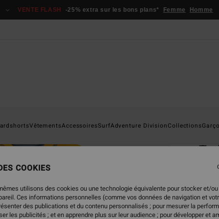
VENTE FLASH
-25% extra sur les bons plans*
Femme
Homme
Page D'a
ardshorts
Vêtements
Accessoires
Surf
Adventure Division
Collections
Garç
ÉC
To
Lycra
 DES COOKIES
ECO-B
mêmes utilisons des cookies ou une technologie équivalente pour stocker et/ou
ppareil. Ces informations personnelles (comme vos données de navigation et vot
35,95
présenter des publications et du contenu personnalisés ; pour mesurer la perform
13,
er les publicités ; et en apprendre plus sur leur audience ; pour développer et am