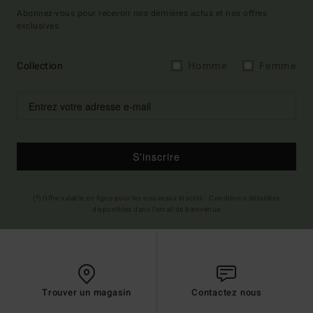
Abonnez-vous pour recevoir nos dernières actus et nos offres
exclusives.
Collection
Homme
Femme
S'inscrire
(*) Offre valable en ligne pour les nouveaux inscrits - Conditions détaillées
disponibles dans l'email de bienvenue
Trouver un magasin
Contactez nous