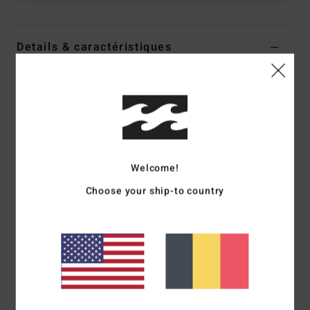
Details & caractéristiques
Haut de bikini triangle Orange Femme
Style
ABJX300762
Code couleur
nme0
Caractéristiques
Matière :
Matière côtelée recyclée Tan Lines en polyester
Welcome!
et élasthanne
Choose your ship-to country
Encolure :
Décolleté plongeant
Bretelles :
Bretelles multi-positions
Rembourrage :
amovible
Couvrance :
couvrance échancrée
Système de fermeture :
Liens à nouer au milieu du dos
Autres caractéristiques : 3 façons de le porter.