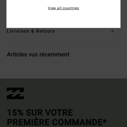
Composition
[Matière principale] 91% polyester recyclé,
View all countries
9% Élasthanne
Livraison & Retours
Articles vus récemment
15% SUR VOTRE
PREMIÈRE COMMANDE*