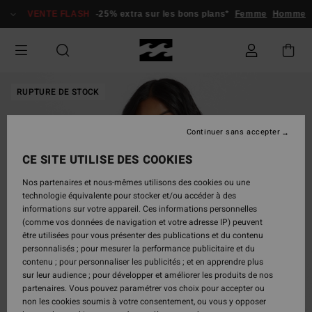
Passer
VENTE FLASH
-25% extra sur les bons plans*
Femme
Homme
à
l'information
sur
le
produit
RUPTURE DE STOCK
Continuer sans accepter
CE SITE UTILISE DES COOKIES
Nos partenaires et nous-mêmes utilisons des cookies ou une
technologie équivalente pour stocker et/ou accéder à des
informations sur votre appareil. Ces informations personnelles
(comme vos données de navigation et votre adresse IP) peuvent
être utilisées pour vous présenter des publications et du contenu
personnalisés ; pour mesurer la performance publicitaire et du
contenu ; pour personnaliser les publicités ; et en apprendre plus
sur leur audience ; pour développer et améliorer les produits de nos
partenaires. Vous pouvez paramétrer vos choix pour accepter ou
non les cookies soumis à votre consentement, ou vous y opposer