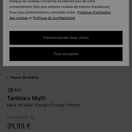
lorsque les cookies concernés ne relèvent pas de votre
consentement (tels que certains cookies de mesure d’audience).
Pour plus d'informations, consultez notre :
Politique d'utilisation
des cookies
et
Politique de confidentialité
Personnaliser mes choix
Tout accepter
Hauts De Bikini
ÉCO
Tanlines Multi
Haut de bikini triangle Orange Femme
ECO-BONUS
39,95 €