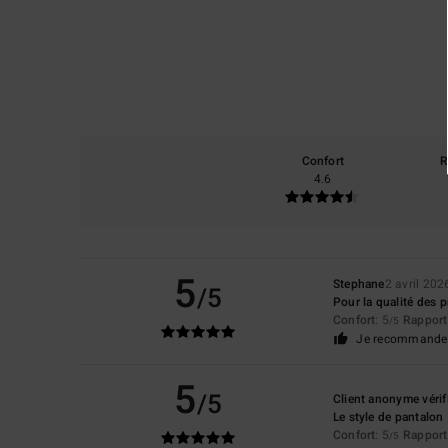
Confort
R
4.6
5
Stephane
2 avril 202
/5
Pour la qualité des p
Confort
: 5
Rapport 
/5
Je recommande 
5
/5
Client anonyme vérif
Le style de pantalon
Confort
: 5
Rapport 
/5