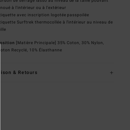
ordon de serrage lasso au niveau de la taille pouvant
 noué à l'intérieur ou à l'extérieur
tiquette avec inscription logotée passpoilée
tiquette Surftrek thermocollée à l'intérieur au niveau de
ille
osition
[Matière Principale] 35% Coton, 30% Nylon,
oton Recyclé, 10% Élasthanne
aison & Retours