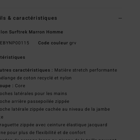
ils & caractéristiques
lon Surftrek Marron Homme
EBYNP00115
Code couleur
grv
téristiques
utres caractéristiques :
Matière stretch performante
élange de coton recyclé et nylon
oupe :
Core
oches latérales pour les mains
oche arrière passepoilée zippée
oche latérale zippée cachée au niveau de la jambe
te
raguette zippée avec ceinture élastique jacquard
rne pour plus de flexibilité et de confort