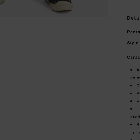
Deta
Panta
Style
Carac
A
en m
C
P
P
P
droi
B
inte