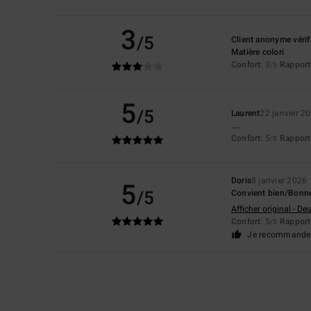
3
/5
Client anonyme vérif
Matière colori
Confort
: 3
Rapport 
/5
5
/5
Laurent
22 janvier 2
....
Confort
: 5
Rapport 
/5
Doris
8 janvier 2026
5
/5
Convient bien/Bonne
Afficher original - De
Confort
: 5
Rapport 
/5
Je recommande 