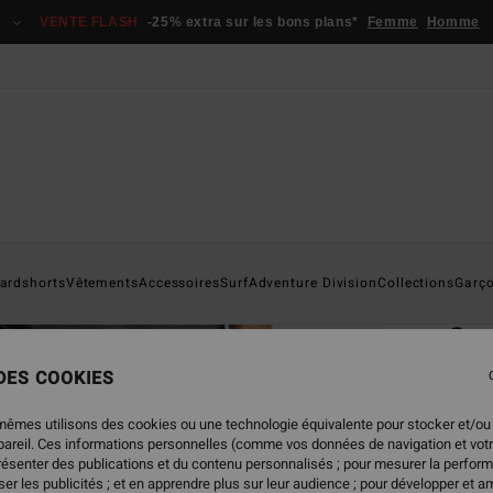
VENTE FLASH
-25% extra sur les bons plans*
Femme
Homme
Page D'a
ardshorts
Vêtements
Accessoires
Surf
Adventure Division
Collections
Garç
ÉC
Sur
Panta
 DES COOKIES
4.6
mêmes utilisons des cookies ou une technologie équivalente pour stocker et/ou
ECO-B
ppareil. Ces informations personnelles (comme vos données de navigation et vot
69,
présenter des publications et du contenu personnalisés ; pour mesurer la perform
er les publicités ; et en apprendre plus sur leur audience ; pour développer et am