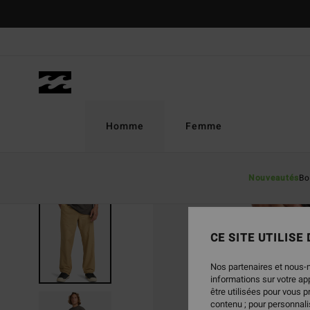
Passer
à
l'information
sur
le
produit
Homme
Femme
Nouveautés
Bo
RUPTURE DE STOCK
CE SITE UTILISE
Nos partenaires et nous-
informations sur votre a
être utilisées pour vous 
contenu ; pour personnalis