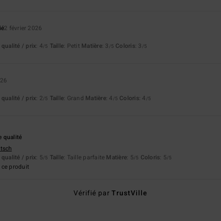
ié
2 février 2026
qualité / prix
: 4
Taille
: Petit
Matière
: 3
Coloris
: 3
/5
/5
/5
026
qualité / prix
: 2
Taille
: Grand
Matière
: 4
Coloris
: 4
/5
/5
/5
 qualité
utsch
qualité / prix
: 5
Taille
: Taille parfaite
Matière
: 5
Coloris
: 5
/5
/5
/5
ce produit
Vérifié par
TrustVille