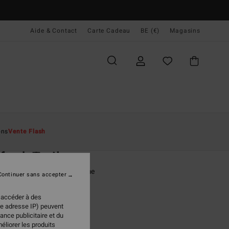
Aide & Contact
Carte Cadeau
BE (€)
Magasins
ccueil
Homme
Vêtements
Jeans & Pantalons
ons
Vente Flash
O
ftrek Trail
lon Surftrek Marron Homme
Continuer sans accepter
(5 Avis)
 accéder à des
ONUS
re adresse IP) peuvent
95 €
ance publicitaire et du
éliorer les produits