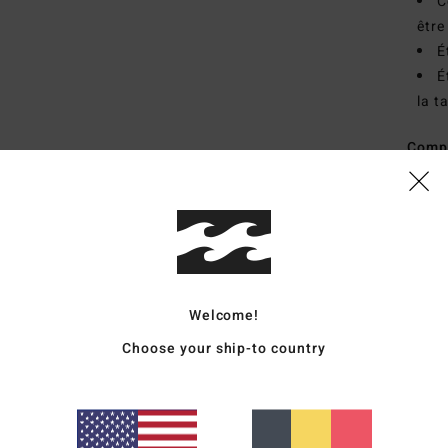
C
être
É
É
la ta
Comp
25% C
Livr
Welcome!
Choose your ship-to country
Note moyenne