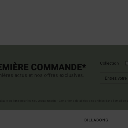
Collection
REMIÈRE COMMANDE*
ières actus et nos offres exclusives.
 valable en ligne pour les nouveaux inscrits - Conditions détaillées disponibles dans l'email de
BILLABONG