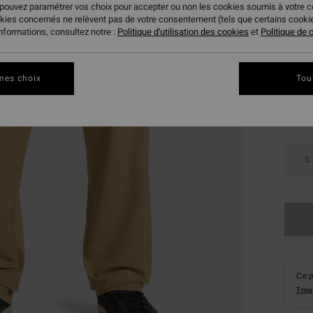
 pouvez paramétrer vos choix pour accepter ou non les cookies soumis à votre 
VENTE
okies concernés ne relèvent pas de votre consentement (tels que certains cook
informations, consultez notre :
Politique d'utilisation des cookies
et
Politique de c
Coule
mes choix
Tou
S
Ce p
Trou