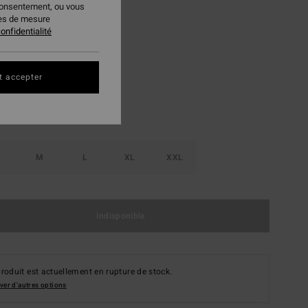
consentement, ou vous
 FLASH 25% EXTRA
ies de mesure
onfidentialité
Gravel
ur
t accepter
M
L
XL
XXL
Indisponible
roduit est actuellement en rupture de stock.
ver d'autres options