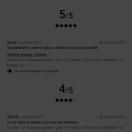
5
/5
Sarah
7 octobre 2025
Achat vérifié
Visuellement, comme prévu, vêtement de bonne qualité.
Afficher original - English
Confort
: 5
Rapport qualité / prix
: 4
Taille
: Taille parfaite
Matière
: 4
/5
/5
/5
Coloris
: 4
/5
Je recommande ce produit
4
/5
SERGE
1 octobre 2025
Achat vérifié
A voir dans le temps,si le tissu est résistant.
Confort
: 4
Rapport qualité / prix
: 3
Taille
: Taille parfaite
Matière
: 4
/5
/5
/5