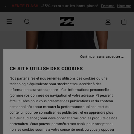
Passer
VENTE FLASH
-25% extra sur les bons plans*
Femme
Homme
à
l'information
sur
le
produit
Continuer sans accepter
CE SITE UTILISE DES COOKIES
Nos partenaires et nous-mêmes utilisons des cookies ou une
technologie équivalente pour stocker et/ou accéder à des
informations sur votre appareil. Ces informations personnelles
(comme vos données de navigation et votre adresse IP) peuvent
être utilisées pour vous présenter des publications et du contenu
personnalisés ; pour mesurer la performance publicitaire et du
contenu ; pour personnaliser les publicités ; et en apprendre plus
sur leur audience ; pour développer et améliorer les produits de nos
partenaires. Vous pouvez paramétrer vos choix pour accepter ou
non les cookies soumis à votre consentement, ou vous y opposer