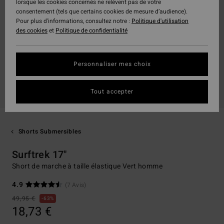
lorsque les cookies concernés ne relèvent pas de votre
consentement (tels que certains cookies de mesure d’audience).
Pour plus d'informations, consultez notre :
Politique d'utilisation
des cookies
et
Politique de confidentialité
Personnaliser mes choix
Tout accepter
Shorts Submersibles
Surftrek 17"
Short de marche à taille élastique Vert homme
4.9
(7 Avis)
49,95 €
63%
18,73 €