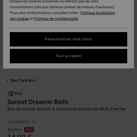
lorsque les cookies concernés ne relèvent pas de votre
consentement (tels que certains cookies de mesure d’audience).
Pour plus d'informations, consultez notre :
Politique d'utilisation
des cookies
et
Politique de confidentialité
Personnaliser mes choix
Tout accepter
Bas De Bikini
ÉCO
Sunset Dreamin Bells
Bas de maillot de bain à couvrance échancrée Multi Femme
ECO-BONUS
39,95 €
63%