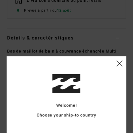
Livraison à domicile ou point relais
Prévue à partir du
12 août
Details & caractéristiques
Bas de maillot de bain à couvrance échancrée Multi
Femme
Style
UBJX400589
Code couleur
mul
Caractéristiques
Matière :
Matière texturée avec 96% de nylon recyclé et
4% d'élasthanne
Welcome!
Taille :
taille basse
Choose your ship-to country
Coupe :
Se porte haut ou bas sur les hanches
Système de fermeture :
Liens à nouer sur les côtés
Couvrance :
couvrance échancrée