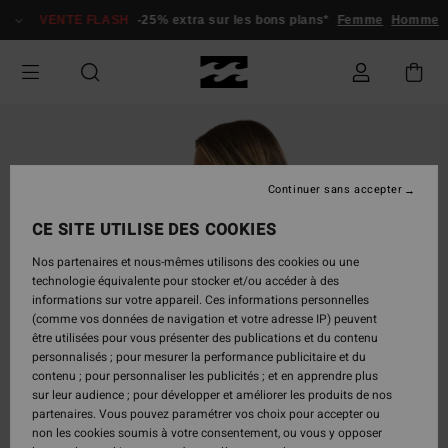
Passer
VENTE FLASH
-25% extra sur les bons plans*
Femme
Homme
à
l'information
sur
le
produit
Continuer sans accepter
CE SITE UTILISE DES COOKIES
Nos partenaires et nous-mêmes utilisons des cookies ou une
technologie équivalente pour stocker et/ou accéder à des
informations sur votre appareil. Ces informations personnelles
(comme vos données de navigation et votre adresse IP) peuvent
être utilisées pour vous présenter des publications et du contenu
personnalisés ; pour mesurer la performance publicitaire et du
contenu ; pour personnaliser les publicités ; et en apprendre plus
sur leur audience ; pour développer et améliorer les produits de nos
partenaires. Vous pouvez paramétrer vos choix pour accepter ou
non les cookies soumis à votre consentement, ou vous y opposer