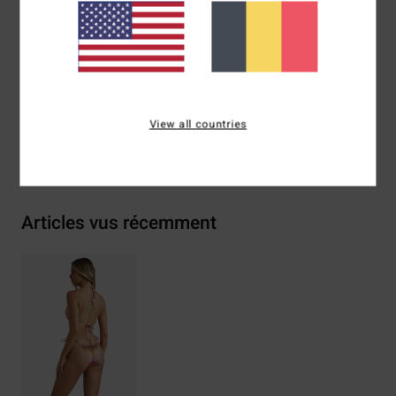
Logo :
plaque en métal
Composition
[Matière principale] 96% nylon recyclé, 4%
élasthanne
View all countries
Livraison & Retours
Articles vus récemment