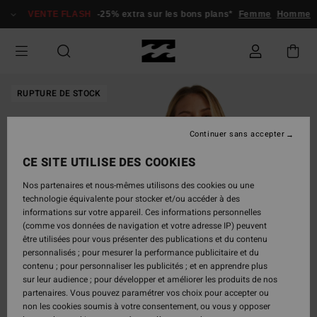
Passer
VENTE FLASH
-25% extra sur les bons plans*
Femme
Homme
à
l'information
sur
le
produit
RUPTURE DE STOCK
Continuer sans accepter
CE SITE UTILISE DES COOKIES
Nos partenaires et nous-mêmes utilisons des cookies ou une
technologie équivalente pour stocker et/ou accéder à des
informations sur votre appareil. Ces informations personnelles
(comme vos données de navigation et votre adresse IP) peuvent
être utilisées pour vous présenter des publications et du contenu
personnalisés ; pour mesurer la performance publicitaire et du
contenu ; pour personnaliser les publicités ; et en apprendre plus
sur leur audience ; pour développer et améliorer les produits de nos
partenaires. Vous pouvez paramétrer vos choix pour accepter ou
non les cookies soumis à votre consentement, ou vous y opposer