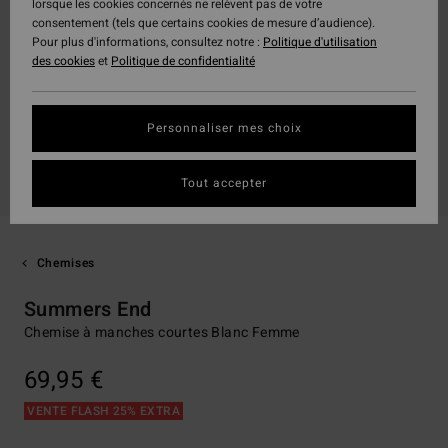
lorsque les cookies concernés ne relèvent pas de votre
consentement (tels que certains cookies de mesure d’audience).
Pour plus d'informations, consultez notre :
Politique d'utilisation
des cookies
et
Politique de confidentialité
Personnaliser mes choix
Tout accepter
Chemises
Summers End
Chemise à manches courtes Blanc Femme
69,95 €
VENTE FLASH 25% EXTRA