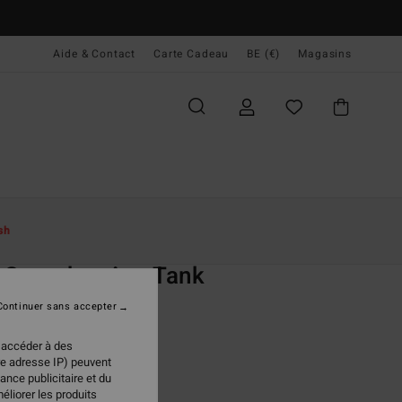
Aide & Contact
Carte Cadeau
BE (€)
Magasins
ccueil
Femme
Swim
Hauts De Bikini
sh
O
 Searcher Ava Tank
de bikini tank Vert Femme
Continuer sans accepter
(2 Avis)
 accéder à des
ONUS
re adresse IP) peuvent
ance publicitaire et du
 €
47%
éliorer les produits