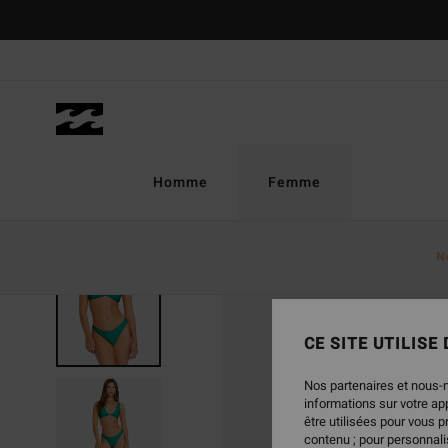
Passer
à
l'information
sur
le
produit
Homme
Femme
N
CE SITE UTILISE
Nos partenaires et nous-
informations sur votre a
être utilisées pour vous 
contenu ; pour personnalis