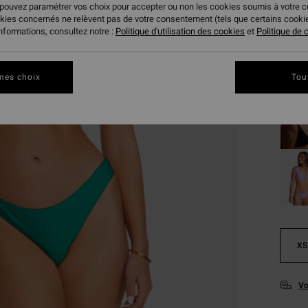
24,
 pouvez paramétrer vos choix pour accepter ou non les cookies soumis à votre 
okies concernés ne relèvent pas de votre consentement (tels que certains cook
BONS 
informations, consultez notre :
Politique d'utilisation des cookies
et
Politique de c
VENTE
Coule
mes choix
Tou
XS
Vo