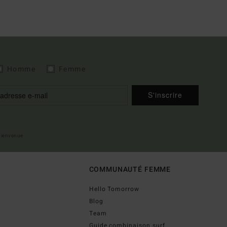
Homme
Femme
S'inscrire
 bienvenue
COMMUNAUTÉ FEMME
Hello Tomorrow
Blog
Team
Guide combinaison surf