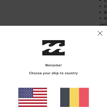
C
C
B
S
cent
L
Comp
14% É
Welcome!
Livr
Choose your ship-to country
Note moyenne