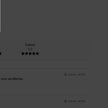
Coloris
5.0
Achat vérifié
 sont excellentes.
Achat vérifié