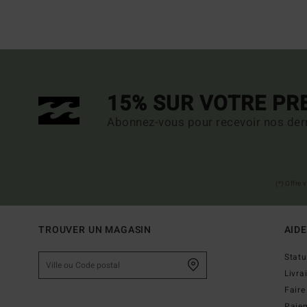
15% SUR VOTRE P
Abonnez-vous pour recevoir nos dern
(*) Offre
TROUVER UN MAGASIN
AIDE
Stat
Livra
Faire
Paie