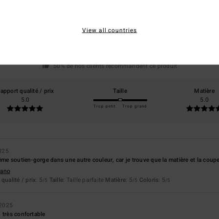
4.5
/5
View all countries
basé sur
2 avis vérifiés
depuis décembre 2025
50% de nos clients recommandent ce produit
apport qualité / prix
Taille
Matière
5.0
5.0
Trop petit
Trop grand
025
ême soutien-gorge dans une autre couleur, car je trouve que la matière et la coupe
liano
qualité / prix
: 5
Taille
: Taille parfaite
Matière
: 5
Coloris
: 5
/5
/5
/5
2025
 très confortable