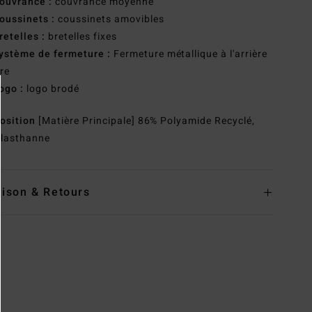
ouvrance :
couvrance moyenne
oussinets :
coussinets amovibles
retelles :
bretelles fixes
ystème de fermeture :
Fermeture métallique à l'arrière
re
ogo :
logo brodé
osition
[Matière Principale] 86% Polyamide Recyclé,
lasthanne
aison & Retours