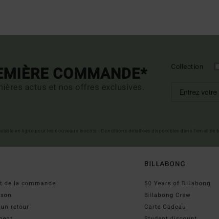
Collection
REMIÈRE COMMANDE*
ières actus et nos offres exclusives.
 valable en ligne pour les nouveaux inscrits - Conditions détaillées disponibles dans l'email de
BILLABONG
ut de la commande
50 Years of Billabong
ison
Billabong Crew
 un retour
Carte Cadeau
ment
Student discount