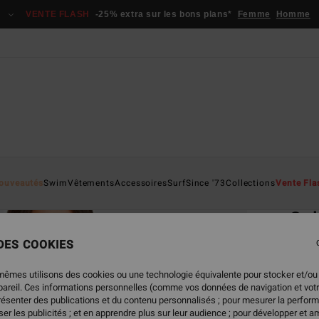
VENTE FLASH
-25% extra sur les bons plans*
Femme
Homme
Page D'a
ouveautés
Swim
Vêtements
Accessoires
Surf
Since '73
Collections
Vente Fla
ÉC
Sol
Haut 
 DES COOKIES
4.5
mêmes utilisons des cookies ou une technologie équivalente pour stocker et/ou
ECO-B
ppareil. Ces informations personnelles (comme vos données de navigation et vot
présenter des publications et du contenu personnalisés ; pour mesurer la perform
45,95
er les publicités ; et en apprendre plus sur leur audience ; pour développer et am