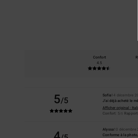
Confort
R
4.5
5
Sofia
14 décembre 2
/5
J'ai déjà acheté le m
Afficher original - Ita
Confort
: 5
Rapport 
/5
Alyssa
10 décembre 
4
/5
Conforme à la photo,