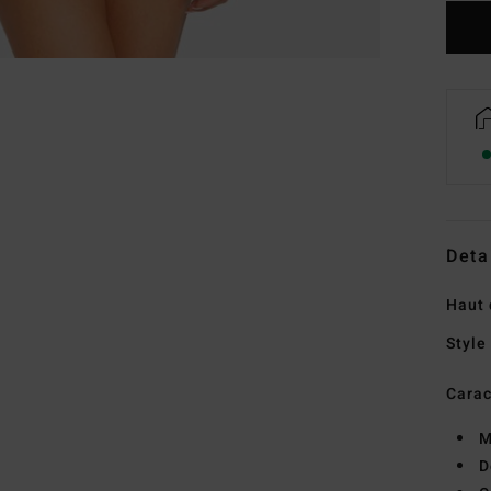
Deta
Haut 
Style
Carac
M
D