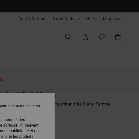
Aide & Contact
Carte Cadeau
BE (€)
Magasins
ccueil
Femme
Swim
Bas De Bikini
sh
O
t And Sol Maya
e maillot de bain à couvrance échancrée Blanc Femme
Continuer sans accepter
95 €
 accéder à des
re adresse IP) peuvent
 FLASH 25% EXTRA
ance publicitaire et du
éliorer les produits