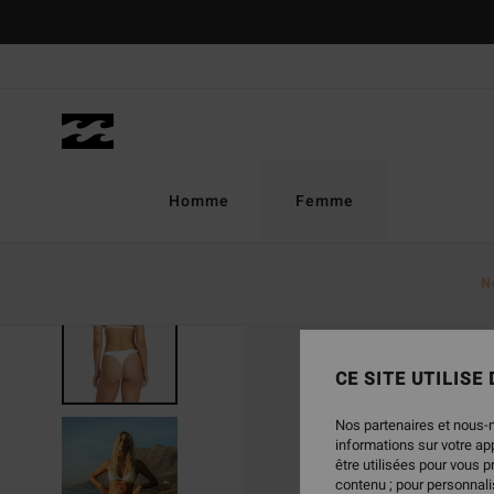
Passer
à
l'information
sur
le
produit
Homme
Femme
N
RUPTURE DE STOCK
CE SITE UTILISE
Nos partenaires et nous-
informations sur votre a
être utilisées pour vous 
contenu ; pour personnalis