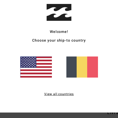
Deta
Bas d
Fem
Style
Welcome!
Choose your ship-to country
Carac
C
M
T
C
S
Comp
View all countries
Livr