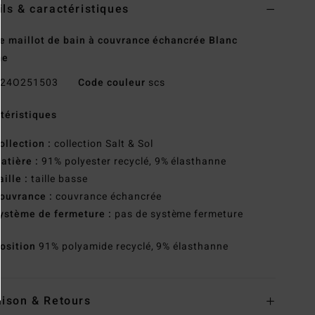
ils & caractéristiques
e maillot de bain à couvrance échancrée Blanc
me
24O251503
Code couleur
scs
téristiques
ollection :
collection Salt & Sol
atière :
91% polyester recyclé, 9% élasthanne
aille :
taille basse
ouvrance :
couvrance échancrée
ystème de fermeture :
pas de système fermeture
osition
91% polyamide recyclé, 9% élasthanne
aison & Retours