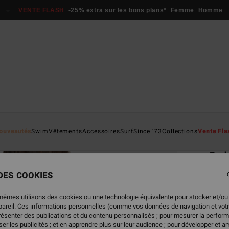
VENTE FLASH
-25% extra sur les bons plans*
Femme
Homme
Page D'a
ouveautés
Swim
Vêtements
Accessoires
Surf
Since '73
Collections
Vente Fla
ÉC
Sal
Bas d
 DES COOKIES
39,
mêmes utilisons des cookies ou une technologie équivalente pour stocker et/ou
ppareil. Ces informations personnelles (comme vos données de navigation et vot
VENTE
présenter des publications et du contenu personnalisés ; pour mesurer la perform
er les publicités ; et en apprendre plus sur leur audience ; pour développer et am