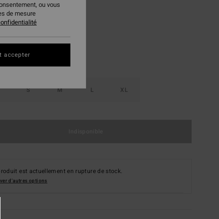
consentement, ou vous
Salt Crystal
ur
ies de mesure
onfidentialité
t accepter
S
M
L
XL
Indisponible
roduit est actuellement en rupture de stock.
ver d'autres options