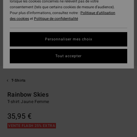
lorsque les cookies concernés ne relèvent pas de votre
consentement (tels que certains cookies de mesure d’audience).
Pour plus d'informations, consultez notre :
Politique d'utilisation
des cookies
et
Politique de confidentialité
Personnaliser mes choix
Tout accepter
T-Shirts
Rainbow Skies
T-shirt Jaune Femme
35,95 €
VENTE FLASH 25% EXTRA