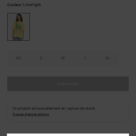
Limelight
Couleur
XS
S
M
L
XL
Indisponible
Ce produit est actuellement en rupture de stock.
Trouver d'autres options