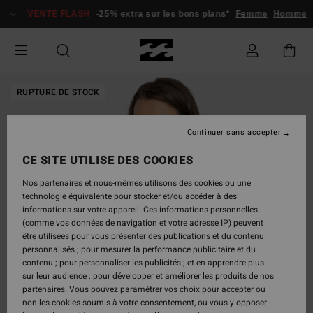
Passer
VENTE FLASH
-25% extra sur les bons plans*
Femme
Homme
à
l'information
sur
le
produit
RUPTURE DE STOCK
Continuer sans accepter
CE SITE UTILISE DES COOKIES
Nos partenaires et nous-mêmes utilisons des cookies ou une
technologie équivalente pour stocker et/ou accéder à des
informations sur votre appareil. Ces informations personnelles
(comme vos données de navigation et votre adresse IP) peuvent
être utilisées pour vous présenter des publications et du contenu
personnalisés ; pour mesurer la performance publicitaire et du
contenu ; pour personnaliser les publicités ; et en apprendre plus
sur leur audience ; pour développer et améliorer les produits de nos
partenaires. Vous pouvez paramétrer vos choix pour accepter ou
non les cookies soumis à votre consentement, ou vous y opposer